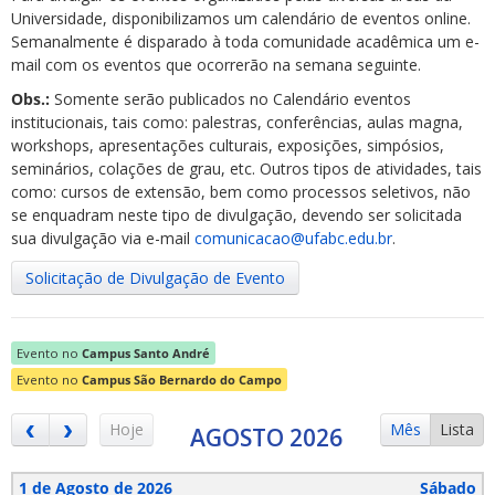
Universidade, disponibilizamos um calendário de eventos online.
Semanalmente é disparado à toda comunidade acadêmica um e-
mail com os eventos que ocorrerão na semana seguinte.
Obs.:
Somente serão publicados no Calendário eventos
institucionais, tais como: palestras, conferências, aulas magna,
workshops, apresentações culturais, exposições, simpósios,
ubmenu
seminários, colações de grau, etc. Outros tipos de atividades, tais
como: cursos de extensão, bem como processos seletivos, não
se enquadram neste tipo de divulgação, devendo ser solicitada
sua divulgação via e-mail
comunicacao@ufabc.edu.br
.
ubmenu
Solicitação de Divulgação de Evento
ubmenu
Evento no
Campus Santo André
Evento no
Campus São Bernardo do Campo
Hoje
Mês
Lista
AGOSTO 2026
1 de Agosto de 2026
Sábado