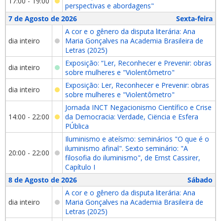
17:00 - 19:00
perspectivas e abordagens"
7 de Agosto de 2026
Sexta-feira
A cor e o gênero da disputa literária: Ana
dia inteiro
Maria Gonçalves na Academia Brasileira de
Letras (2025)
Exposição: “Ler, Reconhecer e Prevenir: obras
dia inteiro
sobre mulheres e "Violentômetro"
Exposição: Ler, Reconhecer e Prevenir: obras
dia inteiro
sobre mulheres e "Violentômetro"
Jornada INCT Negacionismo Científico e Crise
14:00 - 22:00
da Democracia: Verdade, Ciëncia e Esfera
PÚblica
Iluminismo e ateísmo: seminários "O que é o
iluminismo afinal". Sexto seminário: "A
20:00 - 22:00
filosofia do iluminismo", de Ernst Cassirer,
Capítulo I
8 de Agosto de 2026
Sábado
A cor e o gênero da disputa literária: Ana
dia inteiro
Maria Gonçalves na Academia Brasileira de
Letras (2025)