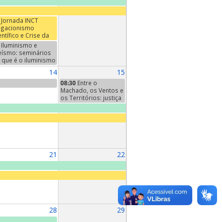
Jornada INCT
gacionismo
entífico e Crise da
mocracia: Verdade,
Iluminismo e
ëncia e Esfera
eísmo: seminários
blica
 que é o iluminismo
inal". Sexto
14
15
minário: "A filosofia
 iluminismo", de
08:30
Entre o
nst Cassirer,
Machado, os Ventos e
pítulo I
os Territórios: justiça
climática e
reconhecimento
territorial POTMA
21
22
28
29