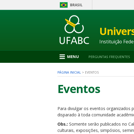
BRASIL
Ir
para
conteúdo
Univer
1
Ir
para
Instituição Fede
menu
2
Ir
MENU
PERGUNTAS FREQUENTES
para
busca
3
PÁGINA INICIAL
>
EVENTOS
Ir
para
Eventos
rodapé
4
Para divulgar os eventos organizados p
nu
disparado à toda comunidade acadêmic
Obs.:
Somente serão publicados no Cale
culturais, exposições, simpósios, semi