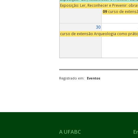
Exposição: Ler, Reconhecer e Prevenir: obr
09
curso de extens
30
curso de extensão Arqueologia como práti
Registrado em:
Eventos
A UFABC
E