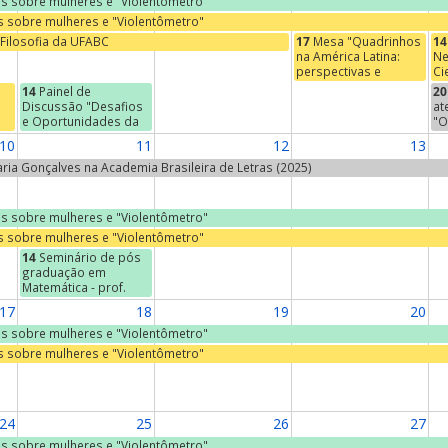
ras sobre mulheres e "Violentômetro"
as sobre mulheres e "Violentômetro"
Filosofia da UFABC
17
Mesa "Quadrinhos
14
na América Latina:
Ne
perspectivas e
Ci
abordagens"
De
14
Painel de
20
Ci
Discussão "Desafios
at
PÚ
e Oportunidades da
"O
Destinação Adequada
af
10
11
12
13
de Resíduos Sólidos"
se
do
Maria Gonçalves na Academia Brasileira de Letras (2025)
s
Er
à
Ca
r,
ras sobre mulheres e "Violentômetro"
as sobre mulheres e "Violentômetro"
ia
14
Seminário de pós
graduação em
Matemática - prof.
José Francisco Gomes
17
18
19
20
(IFT - UNESP, São
Paulo) - "The ABC of
ras sobre mulheres e "Violentômetro"
Integrable
as sobre mulheres e "Violentômetro"
Hierarchies"
24
25
26
27
ras sobre mulheres e "Violentômetro"