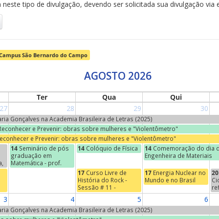
neste tipo de divulgação, devendo ser solicitada sua divulgação via 
Campus São Bernardo do Campo
AGOSTO 2026
Ter
Qua
Qui
27
28
29
30
Maria Gonçalves na Academia Brasileira de Letras (2025)
 Reconhecer e Prevenir: obras sobre mulheres e "Violentômetro"
Reconhecer e Prevenir: obras sobre mulheres e "Violentômetro"
14
Seminário de pós
14
Colóquio de Física
14
Comemoração do dia d
graduação em
Engenheira de Materiais
a,
Matemática - prof.
Jean-Paul Brasselet
17
Curso Livre de
17
Energia Nuclear no
20
(Universidade de
História do Rock -
Mundo e no Brasil
Ci
s
Marcelha, França) -
Sessão # 11 -
re
o
"Marie-Hélène
Começos do Indie
Na
3
4
5
6
Schwartz, um nome na
se
torre Eiffel"
"E
Maria Gonçalves na Academia Brasileira de Letras (2025)
Ci