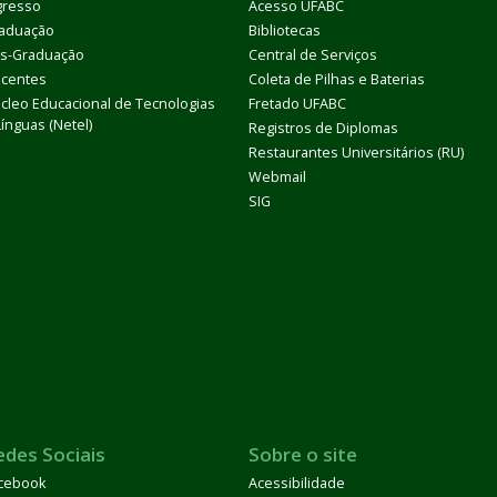
gresso
Acesso UFABC
aduação
Bibliotecas
s-Graduação
Central de Serviços
centes
Coleta de Pilhas e Baterias
cleo Educacional de Tecnologias
Fretado UFABC
Línguas (Netel)
Registros de Diplomas
Restaurantes Universitários (RU)
Webmail
SIG
edes Sociais
Sobre o site
cebook
Acessibilidade