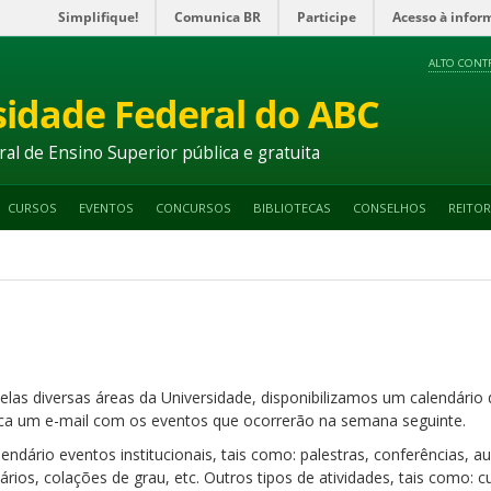
Simplifique!
Comunica BR
Participe
Acesso à infor
ALTO CONT
sidade Federal do ABC
ral de Ensino Superior pública e gratuita
CURSOS
EVENTOS
CONCURSOS
BIBLIOTECAS
CONSELHOS
REITOR
elas diversas áreas da Universidade, disponibilizamos um calendári
a um e-mail com os eventos que ocorrerão na semana seguinte.
ndário eventos institucionais, tais como: palestras, conferências, 
nários, colações de grau, etc. Outros tipos de atividades, tais como