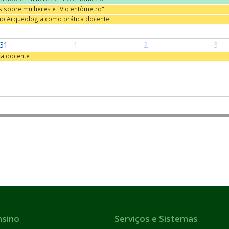
as sobre mulheres e "Violentômetro"
ão Arqueologia como prática docente
31
1
2
3
ca docente
nsino
Serviços e Sistemas