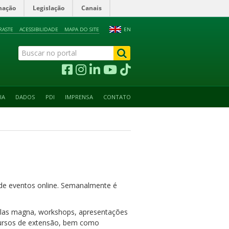
mação
Legislação
Canais
RASTE
ACESSIBILIDADE
MAPA DO SITE
EN
IA
DADOS
PDI
IMPRENSA
CONTATO
o de eventos online. Semanalmente é
aulas magna, workshops, apresentações
: cursos de extensão, bem como