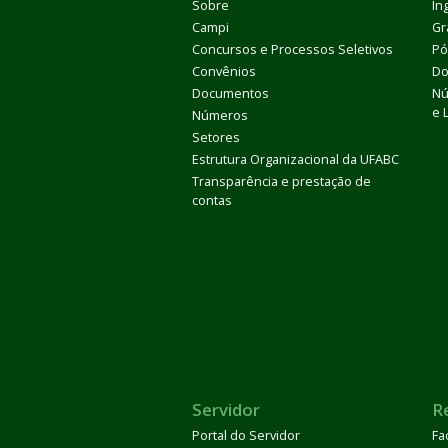
Sobre
In
Campi
Gr
Concursos e Processos Seletivos
Pó
Convênios
Do
Documentos
Nú
e 
Números
Setores
Estrutura Organizacional da UFABC
Transparência e prestação de
contas
Servidor
R
Portal do Servidor
Fa