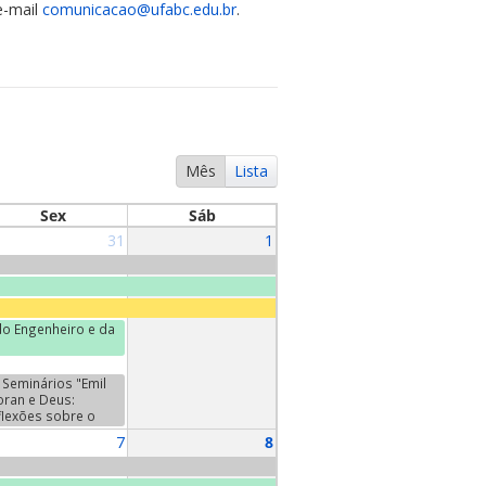
e-mail
comunicacao@ufabc.edu.br
.
Mês
Lista
Sex
Sáb
31
1
o Engenheiro e da
Seminários "Emil
oran e Deus:
flexões sobre o
da". Terceiro
7
8
minário:
ntretiens", de Emil
oran