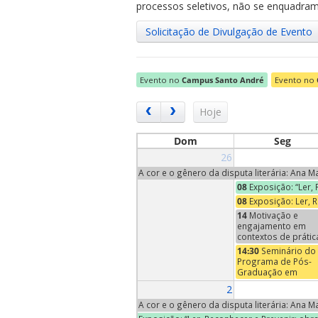
processos seletivos, não se enquadram 
Solicitação de Divulgação de Evento
Evento no
Campus Santo André
Evento no
ubmenu
Hoje
Dom
Seg
26
ubmenu
A cor e o gênero da disputa literária: Ana 
08
Exposição: “Ler,
ubmenu
08
Exposição: Ler, 
14
Motivação e
engajamento em
contextos de prátic
ensino e
14:30
Seminário do
aprendizagem de
Programa de Pós-
música | Conversa
Graduação em
Neuromusicais - An
Economia – Profa
2
XII
Maria Pia Paganelli
(Trinity University,
A cor e o gênero da disputa literária: Ana 
EUA)