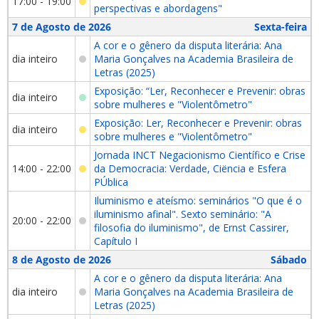
17:00 - 19:00
perspectivas e abordagens"
7 de Agosto de 2026
Sexta-feira
A cor e o gênero da disputa literária: Ana
dia inteiro
Maria Gonçalves na Academia Brasileira de
Letras (2025)
Exposição: “Ler, Reconhecer e Prevenir: obras
dia inteiro
sobre mulheres e "Violentômetro"
Exposição: Ler, Reconhecer e Prevenir: obras
dia inteiro
sobre mulheres e "Violentômetro"
Jornada INCT Negacionismo Científico e Crise
14:00 - 22:00
da Democracia: Verdade, Ciëncia e Esfera
PÚblica
Iluminismo e ateísmo: seminários "O que é o
iluminismo afinal". Sexto seminário: "A
20:00 - 22:00
filosofia do iluminismo", de Ernst Cassirer,
Capítulo I
8 de Agosto de 2026
Sábado
A cor e o gênero da disputa literária: Ana
dia inteiro
Maria Gonçalves na Academia Brasileira de
Letras (2025)