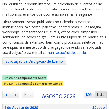
Universidade, disponibilizamos um calendário de eventos online.
Semanalmente é disparado à toda comunidade acadêmica um e-
mail com os eventos que ocorrerão na semana seguinte.
Obs.:
Somente serão publicados no Calendário eventos
institucionais, tais como: palestras, conferências, aulas magna,
workshops, apresentações culturais, exposições, simpósios,
ubmenu
seminários, colações de grau, etc. Outros tipos de atividades, tais
como: cursos de extensão, bem como processos seletivos, não
se enquadram neste tipo de divulgação, devendo ser solicitada
sua divulgação via e-mail
comunicacao@ufabc.edu.br
.
ubmenu
Solicitação de Divulgação de Evento
ubmenu
Evento no
Campus Santo André
Evento no
Campus São Bernardo do Campo
Hoje
Mês
Lista
AGOSTO 2026
1 de Agosto de 2026
Sábado