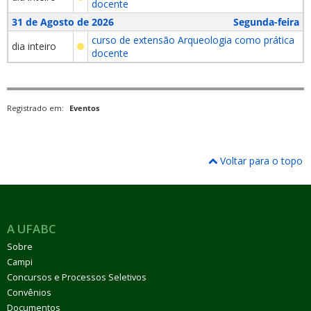
docente
31 de Agosto de 2026
Segunda-feira
curso de extensão Arqueologia como prática
dia inteiro
docente
Registrado em:
Eventos
Voltar para o topo
A UFABC
Sobre
Campi
Concursos e Processos Seletivos
Convênios
Documentos