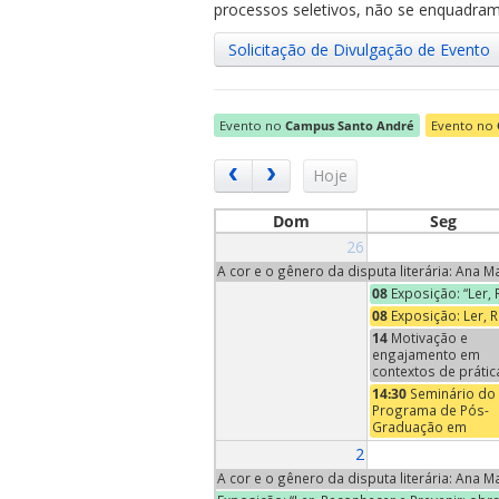
processos seletivos, não se enquadram 
Solicitação de Divulgação de Evento
Evento no
Campus Santo André
Evento no
ubmenu
Hoje
Dom
Seg
26
ubmenu
A cor e o gênero da disputa literária: Ana 
08
Exposição: “Ler,
ubmenu
08
Exposição: Ler, 
14
Motivação e
engajamento em
contextos de prátic
ensino e
14:30
Seminário do
aprendizagem de
Programa de Pós-
música | Conversa
Graduação em
Neuromusicais - An
Economia – Profa
2
XII
Maria Pia Paganelli
(Trinity University,
A cor e o gênero da disputa literária: Ana 
EUA)