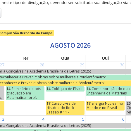
neste tipo de divulgação, devendo ser solicitada sua divulgação via 
Campus São Bernardo do Campo
AGOSTO 2026
Ter
Qua
Qui
27
28
29
30
Maria Gonçalves na Academia Brasileira de Letras (2025)
 Reconhecer e Prevenir: obras sobre mulheres e "Violentômetro"
Reconhecer e Prevenir: obras sobre mulheres e "Violentômetro"
14
Seminário de pós
14
Colóquio de Física
14
Comemoração do dia d
graduação em
Engenheira de Materiais
a,
Matemática - prof.
Jean-Paul Brasselet
17
Curso Livre de
17
Energia Nuclear no
20
(Universidade de
História do Rock -
Mundo e no Brasil
Ci
s
Marcelha, França) -
Sessão # 11 -
re
o
"Marie-Hélène
Começos do Indie
Na
3
4
5
6
Schwartz, um nome na
se
torre Eiffel"
"E
Maria Gonçalves na Academia Brasileira de Letras (2025)
Ci