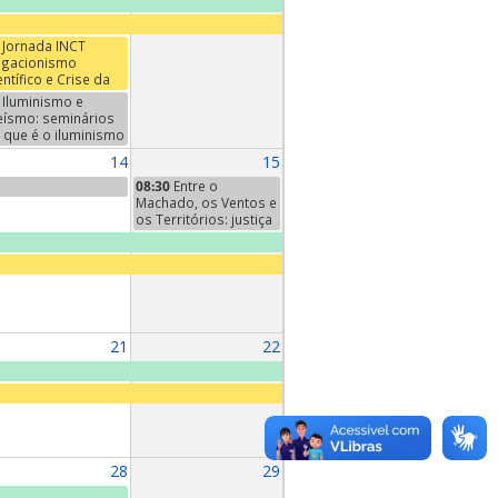
Jornada INCT
gacionismo
entífico e Crise da
mocracia: Verdade,
Iluminismo e
ëncia e Esfera
eísmo: seminários
blica
 que é o iluminismo
inal". Sexto
14
15
minário: "A filosofia
 iluminismo", de
08:30
Entre o
nst Cassirer,
Machado, os Ventos e
pítulo I
os Territórios: justiça
climática e
reconhecimento
territorial POTMA
21
22
28
29