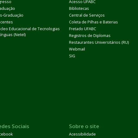
gresso
Acesso UFABC
aduação
Bibliotecas
s-Graduação
Central de Serviços
centes
Coleta de Pilhas e Baterias
cleo Educacional de Tecnologias
Fretado UFABC
Línguas (Netel)
Registros de Diplomas
Restaurantes Universitários (RU)
Webmail
SIG
edes Sociais
Sobre o site
cebook
Acessibilidade