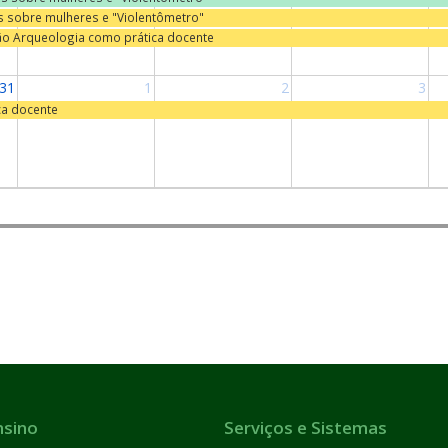
as sobre mulheres e "Violentômetro"
ão Arqueologia como prática docente
31
1
2
3
ca docente
nsino
Serviços e Sistemas