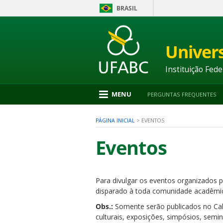
BRASIL
Ir
para
conteúdo
Univer
1
Ir
para
Instituição Fede
menu
2
Ir
MENU
PERGUNTAS FREQUENTES
para
busca
3
PÁGINA INICIAL
>
EVENTOS
Ir
para
Eventos
rodapé
4
Para divulgar os eventos organizados p
nu
disparado à toda comunidade acadêmic
Obs.:
Somente serão publicados no Cale
culturais, exposições, simpósios, semi