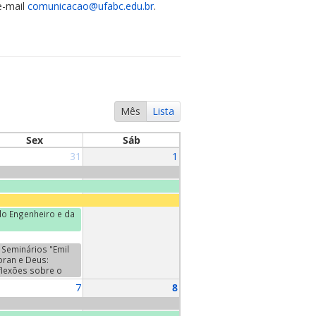
e-mail
comunicacao@ufabc.edu.br
.
Mês
Lista
Sex
Sáb
31
1
o Engenheiro e da
Seminários "Emil
oran e Deus:
flexões sobre o
da". Terceiro
7
8
minário:
ntretiens", de Emil
oran