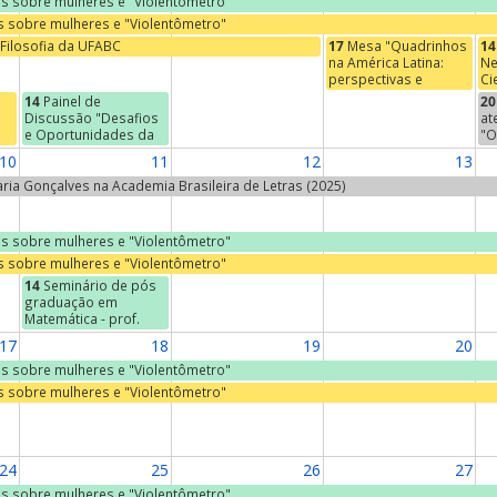
ras sobre mulheres e "Violentômetro"
as sobre mulheres e "Violentômetro"
Filosofia da UFABC
17
Mesa "Quadrinhos
14
na América Latina:
Ne
perspectivas e
Ci
abordagens"
De
14
Painel de
20
Ci
Discussão "Desafios
at
PÚ
e Oportunidades da
"O
Destinação Adequada
af
10
11
12
13
de Resíduos Sólidos"
se
do
Maria Gonçalves na Academia Brasileira de Letras (2025)
s
Er
à
Ca
r,
ras sobre mulheres e "Violentômetro"
as sobre mulheres e "Violentômetro"
ia
14
Seminário de pós
graduação em
Matemática - prof.
José Francisco Gomes
17
18
19
20
(IFT - UNESP, São
Paulo) - "The ABC of
ras sobre mulheres e "Violentômetro"
Integrable
as sobre mulheres e "Violentômetro"
Hierarchies"
24
25
26
27
ras sobre mulheres e "Violentômetro"