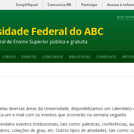
Simplifique!
Comunica BR
Participe
Acesso à infor
ALTO CONT
sidade Federal do ABC
ral de Ensino Superior pública e gratuita
CURSOS
EVENTOS
CONCURSOS
BIBLIOTECAS
CONSELHOS
REITOR
elas diversas áreas da Universidade, disponibilizamos um calendári
a um e-mail com os eventos que ocorrerão na semana seguinte.
ndário eventos institucionais, tais como: palestras, conferências, 
nários, colações de grau, etc. Outros tipos de atividades, tais como