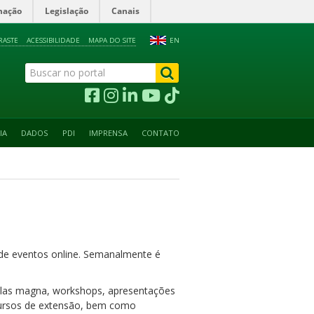
mação
Legislação
Canais
RASTE
ACESSIBILIDADE
MAPA DO SITE
EN
IA
DADOS
PDI
IMPRENSA
CONTATO
o de eventos online. Semanalmente é
aulas magna, workshops, apresentações
: cursos de extensão, bem como