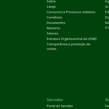
Sobre
In
Campi
Gr
Concursos e Processos Seletivos
Pó
Convênios
Do
Documentos
Nú
e 
Números
Setores
Estrutura Organizacional da UFABC
Transparência e prestação de
contas
Servidor
R
Portal do Servidor
Fa