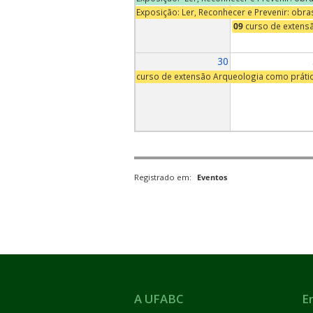
Exposição: Ler, Reconhecer e Prevenir: obr
09
curso de extens
30
curso de extensão Arqueologia como práti
Registrado em:
Eventos
A UFABC
E