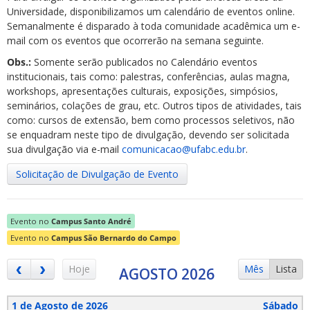
Universidade, disponibilizamos um calendário de eventos online.
Semanalmente é disparado à toda comunidade acadêmica um e-
mail com os eventos que ocorrerão na semana seguinte.
Obs.:
Somente serão publicados no Calendário eventos
institucionais, tais como: palestras, conferências, aulas magna,
workshops, apresentações culturais, exposições, simpósios,
ubmenu
seminários, colações de grau, etc. Outros tipos de atividades, tais
como: cursos de extensão, bem como processos seletivos, não
se enquadram neste tipo de divulgação, devendo ser solicitada
sua divulgação via e-mail
comunicacao@ufabc.edu.br
.
ubmenu
Solicitação de Divulgação de Evento
ubmenu
Evento no
Campus Santo André
Evento no
Campus São Bernardo do Campo
Hoje
Mês
Lista
AGOSTO 2026
1 de Agosto de 2026
Sábado