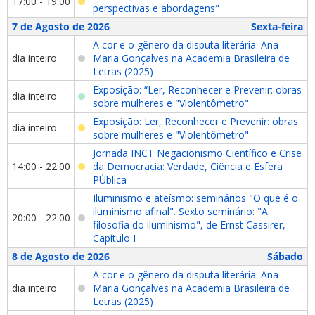
17:00 - 19:00
perspectivas e abordagens"
7 de Agosto de 2026
Sexta-feira
A cor e o gênero da disputa literária: Ana
dia inteiro
Maria Gonçalves na Academia Brasileira de
Letras (2025)
Exposição: “Ler, Reconhecer e Prevenir: obras
dia inteiro
sobre mulheres e "Violentômetro"
Exposição: Ler, Reconhecer e Prevenir: obras
dia inteiro
sobre mulheres e "Violentômetro"
Jornada INCT Negacionismo Científico e Crise
14:00 - 22:00
da Democracia: Verdade, Ciëncia e Esfera
PÚblica
Iluminismo e ateísmo: seminários "O que é o
iluminismo afinal". Sexto seminário: "A
20:00 - 22:00
filosofia do iluminismo", de Ernst Cassirer,
Capítulo I
8 de Agosto de 2026
Sábado
A cor e o gênero da disputa literária: Ana
dia inteiro
Maria Gonçalves na Academia Brasileira de
Letras (2025)