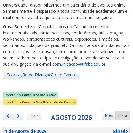
Universidade, disponibilizamos um calendário de eventos online.
Semanalmente é disparado à toda comunidade acadêmica um e-
mail com os eventos que ocorrerão na semana seguinte.
Obs.:
Somente serão publicados no Calendário eventos
institucionais, tais como: palestras, conferências, aulas magna,
workshops, apresentações culturais, exposições, simpósios,
ubmenu
seminários, colações de grau, etc. Outros tipos de atividades, tais
como: cursos de extensão, bem como processos seletivos, não
se enquadram neste tipo de divulgação, devendo ser solicitada
sua divulgação via e-mail
comunicacao@ufabc.edu.br
.
ubmenu
Solicitação de Divulgação de Evento
ubmenu
Evento no
Campus Santo André
Evento no
Campus São Bernardo do Campo
Hoje
Mês
Lista
AGOSTO 2026
1 de Agosto de 2026
Sábado