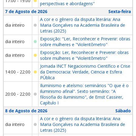
17:00 - 19:00
perspectivas e abordagens"
7 de Agosto de 2026
Sexta-feira
A cor e o gênero da disputa literária: Ana
dia inteiro
Maria Gonçalves na Academia Brasileira de
Letras (2025)
Exposição: “Ler, Reconhecer e Prevenir: obras
dia inteiro
sobre mulheres e "Violentômetro"
Exposição: Ler, Reconhecer e Prevenir: obras
dia inteiro
sobre mulheres e "Violentômetro"
Jornada INCT Negacionismo Científico e Crise
14:00 - 22:00
da Democracia: Verdade, Ciëncia e Esfera
PÚblica
Iluminismo e ateísmo: seminários "O que é o
iluminismo afinal". Sexto seminário: "A
20:00 - 22:00
filosofia do iluminismo", de Ernst Cassirer,
Capítulo I
8 de Agosto de 2026
Sábado
A cor e o gênero da disputa literária: Ana
dia inteiro
Maria Gonçalves na Academia Brasileira de
Letras (2025)