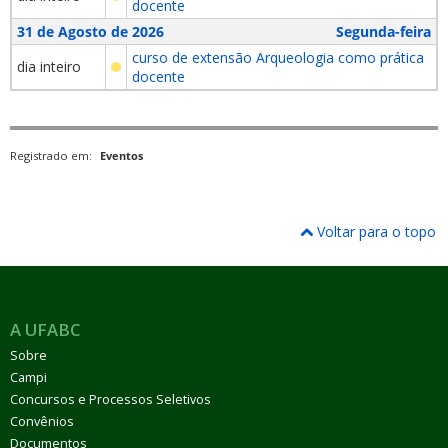
docente
31 de Agosto de 2026
Segunda-feira
curso de extensão Arqueologia como prática
dia inteiro
docente
Registrado em:
Eventos
Voltar para o topo
A UFABC
Sobre
Campi
Concursos e Processos Seletivos
Convênios
Documentos