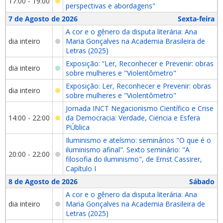
17:00 - 19:00
perspectivas e abordagens"
7 de Agosto de 2026
Sexta-feira
A cor e o gênero da disputa literária: Ana
dia inteiro
Maria Gonçalves na Academia Brasileira de
Letras (2025)
Exposição: “Ler, Reconhecer e Prevenir: obras
dia inteiro
sobre mulheres e "Violentômetro"
Exposição: Ler, Reconhecer e Prevenir: obras
dia inteiro
sobre mulheres e "Violentômetro"
Jornada INCT Negacionismo Científico e Crise
14:00 - 22:00
da Democracia: Verdade, Ciëncia e Esfera
PÚblica
Iluminismo e ateísmo: seminários "O que é o
iluminismo afinal". Sexto seminário: "A
20:00 - 22:00
filosofia do iluminismo", de Ernst Cassirer,
Capítulo I
8 de Agosto de 2026
Sábado
A cor e o gênero da disputa literária: Ana
dia inteiro
Maria Gonçalves na Academia Brasileira de
Letras (2025)