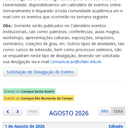
Universidade, disponibilizamos um calendário de eventos online.
Semanalmente é disparado à toda comunidade acadêmica um e-
mail com os eventos que ocorrerão na semana seguinte.
Obs.:
Somente serão publicados no Calendário eventos
institucionais, tais como: palestras, conferências, aulas magna,
workshops, apresentações culturais, exposições, simpósios,
ubmenu
seminários, colações de grau, etc. Outros tipos de atividades, tais
como: cursos de extensão, bem como processos seletivos, não
se enquadram neste tipo de divulgação, devendo ser solicitada
sua divulgação via e-mail
comunicacao@ufabc.edu.br
.
ubmenu
Solicitação de Divulgação de Evento
ubmenu
Evento no
Campus Santo André
Evento no
Campus São Bernardo do Campo
Hoje
Mês
Lista
AGOSTO 2026
1 de Agosto de 2026
Sábado