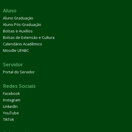
Administrativa (CANOA)
Comissão de Vagas de
Concursos para Docentes
Comitê Estratégico de
Aluno
Sustentabilidade (CES)
Comissões Assessoras ConsEPE
Aluno Graduação
Comissão de Ética em Uso de Animais da
Aluno Pós-Graduação
UFABC
Comissão de Ética em Pesquisa
Comissão
Bolsas e Auxílios
Interna de Biossegurança
Comissão de Ética
Bolsas de Extensão e Cultura
Ambiental
Comissão de Gestão de Resíduos
Calendário Acadêmico
Comissões Assessoras ConsUni e ConsEPE
Comissão Permanente de Convênios
Moodle UFABC
Eleições
Corregedoria
Servidor
Legislação
Formulários (Sindicâncias)
Formulários
Portal do Servidor
(PAD)
Formulários
(PAR)
Publicações
Equipe
Orientações
Denúncias
Relatórios
Núcleo de Tecnologia da Informação (NTI)
Obras
Redes Sociais
Notícias
Santo André
São Bernardo do Campo
Facebook
Prefeitura Universitária
Procuradoria
Pró-reitorias
Instagram
Administração (PROAD)
Assuntos Comunitários e
Políticas Afirmativas (PROAP)
Extensão e Cultura (ProEC)
LinkedIn
Graduação (PROGRAD)
Pesquisa (PROPES)
YouTube
Planejamento e Desenvolvimento Institucional
TikTok
(PROPLADI)
Pós-Graduação (PROPG)
Gestão de Pessoas
da UFABC (ProGePe)