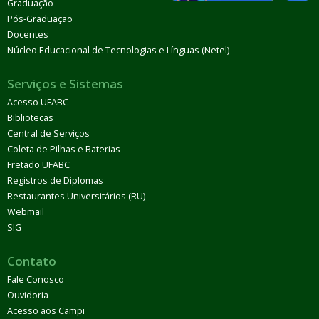
Graduação
Assessoria de Relações Internacionais (ARI)
Auditoria
Pós-Graduação
Interna
Comissões
Docentes
Comissão Permanente de Avaliação de Documentos
Composição
Plano de
Núcleo Educacional de Tecnologias e Línguas (Netel)
Trabalho
Reuniões
Informes
Documentos
produzidos
Legislação
Serviços e Sistemas
Comissão RSC
Acesso UFABC
Conselhos
ConsUni
Bibliotecas
Conselheiros
Calendário
Pauta da Próxima
Central de Serviços
Sessão
Regimento Interno
Sessões
Transmissão ao
Coleta de Pilhas e Baterias
vivo
Atos
Fretado UFABC
Decisórios
Resoluções
Moções
Recomendações
Parec
Registros de Diplomas
de atos do ConsUni
Restaurantes Universitários (RU)
ConsEPE
Conselheiros
Calendário
Pauta da Próxima
Webmail
Sessão
Regimento Interno
Sessões
Transmissão ao
SIG
vivo
Atos
Decisórios
Resoluções
Moções
Recomendações
Parec
Contato
de atos do ConsEPE
Comissões Assessoras ConsUni
Fale Conosco
Comissão Permanente de Pessoal Docente
Ouvidoria
(CPPD)
Comissão de Natureza Orçamentária e
Acesso aos Campi