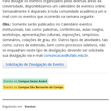
Para divulgar os eventos organizados pelas diversas áreas da
Convênios
Documentos
Universidade, disponibilizamos um calendário de eventos online.
Estatuto da UFABC
Plano de Desenvolvimento
Semanalmente é disparado à toda comunidade acadêmica um e-
Institucional (PDI)
Projeto Pedagógico Institucional
mail com os eventos que ocorrerão na semana seguinte.
(PPI)
Plano Diretor de TI (PDTI)
Metodologia
PDTI 2018 - 2020
PDTI 2021 - 2024
PDTI
Obs.:
Somente serão publicados no Calendário eventos
2025 - 2029
Histórico
institucionais, tais como: palestras, conferências, aulas magna,
Regimento Geral
Código de Ética
Lei de Criação da UFABC
workshops, apresentações culturais, exposições, simpósios,
Números
Setores
Estrutura Organizacional da
seminários, colações de grau, etc. Outros tipos de atividades, tais
UFABC
Transparência e prestação de contas
como: cursos de extensão, bem como processos seletivos, não
Ensino
se enquadram neste tipo de divulgação, devendo ser solicitada
Ingresso
Graduação
sua divulgação via e-mail
comunicacao@ufabc.edu.br
.
Cursos
Pós-Graduação
Solicitação de Divulgação de Evento
Cursos
Docentes
Docentes
Núcleo Educacional de Tecnologias e Línguas (Netel)
Evento no
Campus Santo André
UAB (Universidade Aberta do Brasil)
Evento no
Campus São Bernardo do Campo
Aluno
Aluno Graduação
Portal do Aluno
Webmail Graduação
Contatos
Aluno Pós-Graduação
Registrado em:
Eventos
Portal do Aluno
Webmail Pós-Graduação