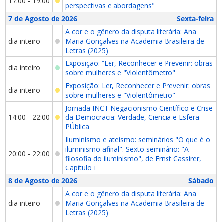
17:00 - 19:00
perspectivas e abordagens"
7 de Agosto de 2026
Sexta-feira
A cor e o gênero da disputa literária: Ana
dia inteiro
Maria Gonçalves na Academia Brasileira de
Letras (2025)
Exposição: “Ler, Reconhecer e Prevenir: obras
dia inteiro
sobre mulheres e "Violentômetro"
Exposição: Ler, Reconhecer e Prevenir: obras
dia inteiro
sobre mulheres e "Violentômetro"
Jornada INCT Negacionismo Científico e Crise
14:00 - 22:00
da Democracia: Verdade, Ciëncia e Esfera
PÚblica
Iluminismo e ateísmo: seminários "O que é o
iluminismo afinal". Sexto seminário: "A
20:00 - 22:00
filosofia do iluminismo", de Ernst Cassirer,
Capítulo I
8 de Agosto de 2026
Sábado
A cor e o gênero da disputa literária: Ana
dia inteiro
Maria Gonçalves na Academia Brasileira de
Letras (2025)