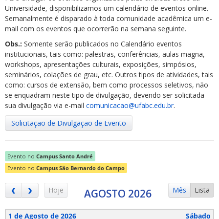
Universidade, disponibilizamos um calendário de eventos online.
Semanalmente é disparado à toda comunidade acadêmica um e-
mail com os eventos que ocorrerão na semana seguinte.
Obs.:
Somente serão publicados no Calendário eventos
institucionais, tais como: palestras, conferências, aulas magna,
workshops, apresentações culturais, exposições, simpósios,
ubmenu
seminários, colações de grau, etc. Outros tipos de atividades, tais
como: cursos de extensão, bem como processos seletivos, não
se enquadram neste tipo de divulgação, devendo ser solicitada
sua divulgação via e-mail
comunicacao@ufabc.edu.br
.
ubmenu
Solicitação de Divulgação de Evento
ubmenu
Evento no
Campus Santo André
Evento no
Campus São Bernardo do Campo
Hoje
Mês
Lista
AGOSTO 2026
1 de Agosto de 2026
Sábado