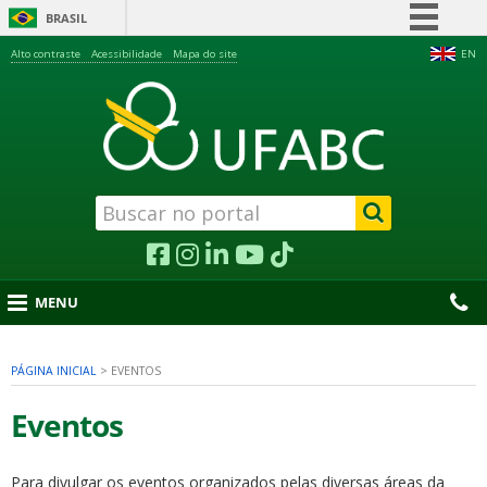
BRASIL
Simplifique!
Alto contraste
Acessibilidade
Mapa do site
EN
Comunica BR
Participe
Acesso à informação
Legislação
Canais
MENU
PÁGINA INICIAL
>
EVENTOS
nu
Eventos
Para divulgar os eventos organizados pelas diversas áreas da