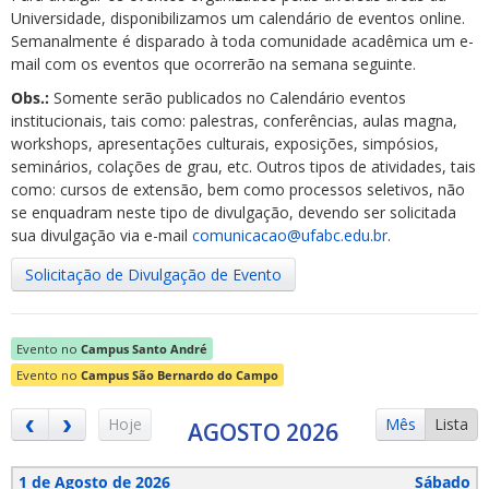
Universidade, disponibilizamos um calendário de eventos online.
Semanalmente é disparado à toda comunidade acadêmica um e-
mail com os eventos que ocorrerão na semana seguinte.
Obs.:
Somente serão publicados no Calendário eventos
institucionais, tais como: palestras, conferências, aulas magna,
workshops, apresentações culturais, exposições, simpósios,
ubmenu
seminários, colações de grau, etc. Outros tipos de atividades, tais
como: cursos de extensão, bem como processos seletivos, não
se enquadram neste tipo de divulgação, devendo ser solicitada
sua divulgação via e-mail
comunicacao@ufabc.edu.br
.
ubmenu
Solicitação de Divulgação de Evento
ubmenu
Evento no
Campus Santo André
Evento no
Campus São Bernardo do Campo
Hoje
Mês
Lista
AGOSTO 2026
1 de Agosto de 2026
Sábado