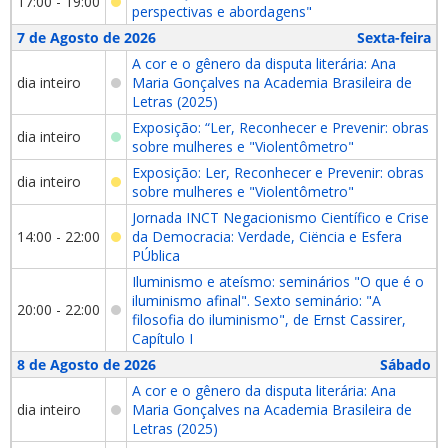
17:00 - 19:00
perspectivas e abordagens"
7 de Agosto de 2026
Sexta-feira
A cor e o gênero da disputa literária: Ana
dia inteiro
Maria Gonçalves na Academia Brasileira de
Letras (2025)
Exposição: “Ler, Reconhecer e Prevenir: obras
dia inteiro
sobre mulheres e "Violentômetro"
Exposição: Ler, Reconhecer e Prevenir: obras
dia inteiro
sobre mulheres e "Violentômetro"
Jornada INCT Negacionismo Científico e Crise
14:00 - 22:00
da Democracia: Verdade, Ciëncia e Esfera
PÚblica
Iluminismo e ateísmo: seminários "O que é o
iluminismo afinal". Sexto seminário: "A
20:00 - 22:00
filosofia do iluminismo", de Ernst Cassirer,
Capítulo I
8 de Agosto de 2026
Sábado
A cor e o gênero da disputa literária: Ana
dia inteiro
Maria Gonçalves na Academia Brasileira de
Letras (2025)