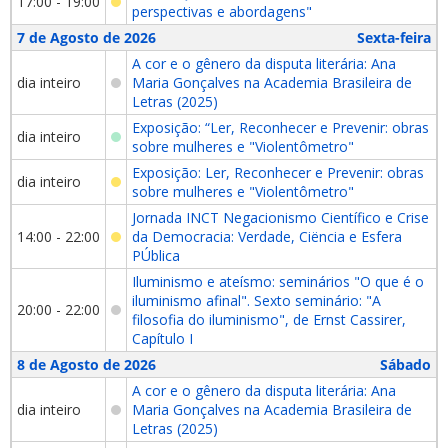
17:00 - 19:00
perspectivas e abordagens"
7 de Agosto de 2026
Sexta-feira
A cor e o gênero da disputa literária: Ana
dia inteiro
Maria Gonçalves na Academia Brasileira de
Letras (2025)
Exposição: “Ler, Reconhecer e Prevenir: obras
dia inteiro
sobre mulheres e "Violentômetro"
Exposição: Ler, Reconhecer e Prevenir: obras
dia inteiro
sobre mulheres e "Violentômetro"
Jornada INCT Negacionismo Científico e Crise
14:00 - 22:00
da Democracia: Verdade, Ciëncia e Esfera
PÚblica
Iluminismo e ateísmo: seminários "O que é o
iluminismo afinal". Sexto seminário: "A
20:00 - 22:00
filosofia do iluminismo", de Ernst Cassirer,
Capítulo I
8 de Agosto de 2026
Sábado
A cor e o gênero da disputa literária: Ana
dia inteiro
Maria Gonçalves na Academia Brasileira de
Letras (2025)