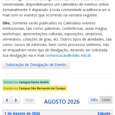
Universidade, disponibilizamos um calendário de eventos online.
Semanalmente é disparado à toda comunidade acadêmica um e-
mail com os eventos que ocorrerão na semana seguinte.
Obs.:
Somente serão publicados no Calendário eventos
institucionais, tais como: palestras, conferências, aulas magna,
workshops, apresentações culturais, exposições, simpósios,
ubmenu
seminários, colações de grau, etc. Outros tipos de atividades, tais
como: cursos de extensão, bem como processos seletivos, não
se enquadram neste tipo de divulgação, devendo ser solicitada
sua divulgação via e-mail
comunicacao@ufabc.edu.br
.
ubmenu
Solicitação de Divulgação de Evento
ubmenu
Evento no
Campus Santo André
Evento no
Campus São Bernardo do Campo
Hoje
Mês
Lista
AGOSTO 2026
1 de Agosto de 2026
Sábado