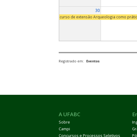
30
curso de extensão Arqueologia como práti
Registrado em:
Eventos
A UFABC
E
Sobre
In
Campi
Gr
Concursos e Processos Seletivos
Pó