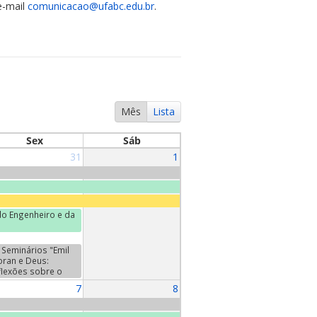
e-mail
comunicacao@ufabc.edu.br
.
Mês
Lista
Sex
Sáb
31
1
o Engenheiro e da
Seminários "Emil
oran e Deus:
flexões sobre o
da". Terceiro
7
8
minário:
ntretiens", de Emil
oran