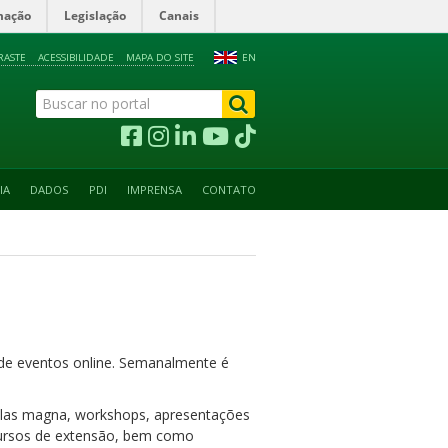
mação
Legislação
Canais
RASTE
ACESSIBILIDADE
MAPA DO SITE
EN
IA
DADOS
PDI
IMPRENSA
CONTATO
o de eventos online. Semanalmente é
aulas magna, workshops, apresentações
: cursos de extensão, bem como