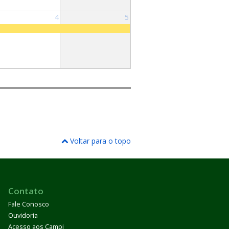
4
5
Voltar para o topo
Contato
Fale Conosco
Ouvidoria
Acesso aos Campi