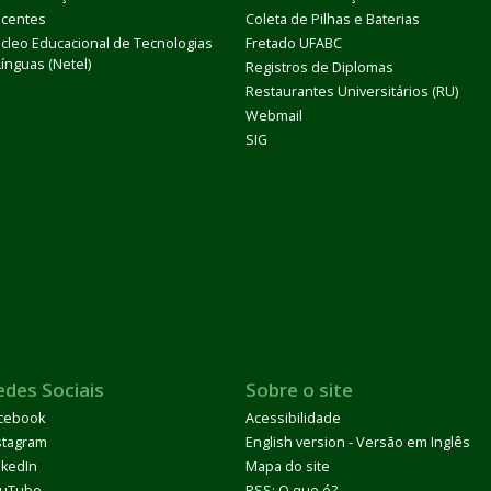
centes
Coleta de Pilhas e Baterias
cleo Educacional de Tecnologias
Fretado UFABC
Línguas (Netel)
Registros de Diplomas
Restaurantes Universitários (RU)
Webmail
SIG
edes Sociais
Sobre o site
cebook
Acessibilidade
stagram
English version - Versão em Inglês
nkedIn
Mapa do site
uTube
RSS: O que é?