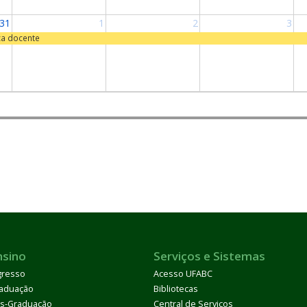
31
1
2
3
ca docente
nsino
Serviços e Sistemas
gresso
Acesso UFABC
aduação
Bibliotecas
s-Graduação
Central de Serviços