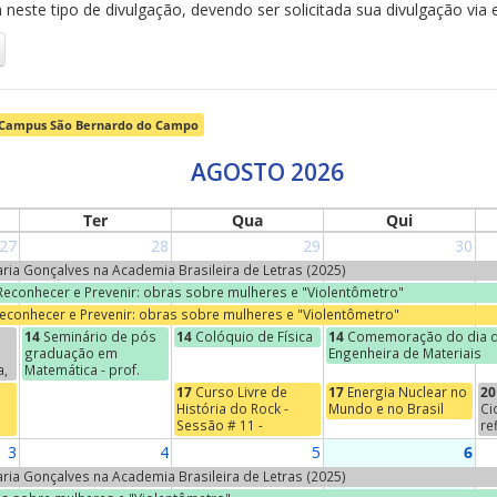
neste tipo de divulgação, devendo ser solicitada sua divulgação via 
Campus São Bernardo do Campo
AGOSTO 2026
Ter
Qua
Qui
27
28
29
30
Maria Gonçalves na Academia Brasileira de Letras (2025)
 Reconhecer e Prevenir: obras sobre mulheres e "Violentômetro"
Reconhecer e Prevenir: obras sobre mulheres e "Violentômetro"
14
Seminário de pós
14
Colóquio de Física
14
Comemoração do dia d
graduação em
Engenheira de Materiais
a,
Matemática - prof.
Jean-Paul Brasselet
17
Curso Livre de
17
Energia Nuclear no
20
(Universidade de
História do Rock -
Mundo e no Brasil
Ci
s
Marcelha, França) -
Sessão # 11 -
re
o
"Marie-Hélène
Começos do Indie
Na
3
4
5
6
Schwartz, um nome na
se
torre Eiffel"
"E
Maria Gonçalves na Academia Brasileira de Letras (2025)
Ci