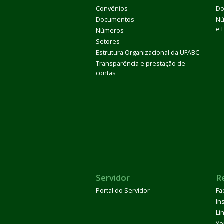
Convênios
Do
Documentos
Nú
e 
Números
Setores
Estrutura Organizacional da UFABC
Transparência e prestação de
contas
Servidor
R
Portal do Servidor
Fa
In
Li
Yo