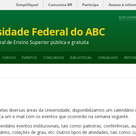
Simplifique!
Comunica BR
Participe
Acesso à infor
ALTO CONT
sidade Federal do ABC
ral de Ensino Superior pública e gratuita
CURSOS
EVENTOS
CONCURSOS
BIBLIOTECAS
CONSELHOS
REITOR
elas diversas áreas da Universidade, disponibilizamos um calendári
a um e-mail com os eventos que ocorrerão na semana seguinte.
ndário eventos institucionais, tais como: palestras, conferências, 
nários, colações de grau, etc. Outros tipos de atividades, tais como