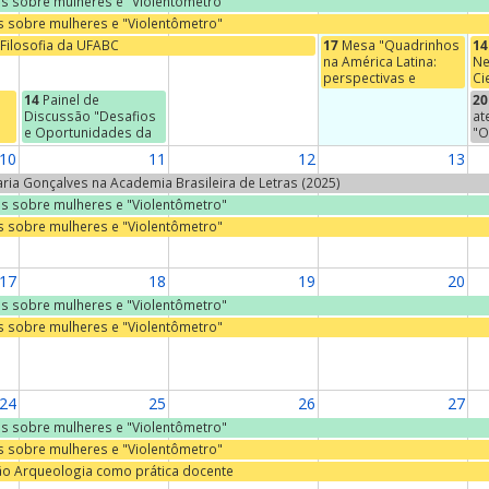
ras sobre mulheres e "Violentômetro"
as sobre mulheres e "Violentômetro"
Filosofia da UFABC
17
Mesa "Quadrinhos
14
na América Latina:
Ne
perspectivas e
Ci
abordagens"
De
14
Painel de
20
Ci
Discussão "Desafios
at
PÚ
e Oportunidades da
"O
Destinação Adequada
af
10
11
12
13
de Resíduos Sólidos"
se
do
Maria Gonçalves na Academia Brasileira de Letras (2025)
s
Er
ras sobre mulheres e "Violentômetro"
à
Ca
as sobre mulheres e "Violentômetro"
r,
ia
17
18
19
20
ras sobre mulheres e "Violentômetro"
as sobre mulheres e "Violentômetro"
24
25
26
27
ras sobre mulheres e "Violentômetro"
as sobre mulheres e "Violentômetro"
ão Arqueologia como prática docente