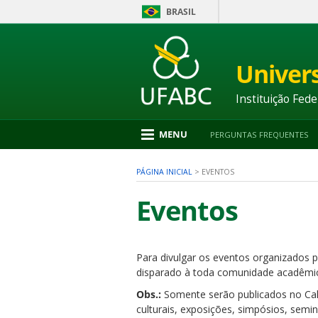
BRASIL
Ir
para
conteúdo
Univer
1
Ir
para
Instituição Fede
menu
2
Ir
MENU
PERGUNTAS FREQUENTES
para
busca
3
PÁGINA INICIAL
>
EVENTOS
Ir
para
Eventos
rodapé
4
Para divulgar os eventos organizados p
nu
disparado à toda comunidade acadêmic
Obs.:
Somente serão publicados no Cale
culturais, exposições, simpósios, semi