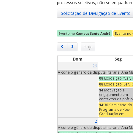
processos seletivos, não se enquadram 
Solicitação de Divulgação de Evento
Evento no
Campus Santo André
Evento no
ubmenu
Hoje
Dom
Seg
26
ubmenu
A cor e o gênero da disputa literária: Ana 
08
Exposição: “Ler,
ubmenu
08
Exposição: Ler, 
14
Motivação e
engajamento em
contextos de prátic
ensino e
14:30
Seminário do
aprendizagem de
Programa de Pós-
música | Conversa
Graduação em
Neuromusicais - An
Economia – Profa
2
XII
Maria Pia Paganelli
(Trinity University,
A cor e o gênero da disputa literária: Ana 
EUA)