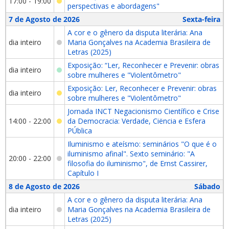
17:00 - 19:00
perspectivas e abordagens"
7 de Agosto de 2026
Sexta-feira
A cor e o gênero da disputa literária: Ana
dia inteiro
Maria Gonçalves na Academia Brasileira de
Letras (2025)
Exposição: “Ler, Reconhecer e Prevenir: obras
dia inteiro
sobre mulheres e "Violentômetro"
Exposição: Ler, Reconhecer e Prevenir: obras
dia inteiro
sobre mulheres e "Violentômetro"
Jornada INCT Negacionismo Científico e Crise
14:00 - 22:00
da Democracia: Verdade, Ciëncia e Esfera
PÚblica
Iluminismo e ateísmo: seminários "O que é o
iluminismo afinal". Sexto seminário: "A
20:00 - 22:00
filosofia do iluminismo", de Ernst Cassirer,
Capítulo I
8 de Agosto de 2026
Sábado
A cor e o gênero da disputa literária: Ana
dia inteiro
Maria Gonçalves na Academia Brasileira de
Letras (2025)