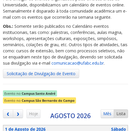
Universidade, disponibilizamos um calendário de eventos online.
Semanalmente é disparado à toda comunidade acadêmica um e-
mail com os eventos que ocorrerão na semana seguinte.
Obs.:
Somente serão publicados no Calendário eventos
institucionais, tais como: palestras, conferências, aulas magna,
workshops, apresentações culturais, exposições, simpósios,
ubmenu
seminários, colações de grau, etc. Outros tipos de atividades, tais
como: cursos de extensão, bem como processos seletivos, não
se enquadram neste tipo de divulgação, devendo ser solicitada
sua divulgação via e-mail
comunicacao@ufabc.edu.br
.
ubmenu
Solicitação de Divulgação de Evento
ubmenu
Evento no
Campus Santo André
Evento no
Campus São Bernardo do Campo
Hoje
Mês
Lista
AGOSTO 2026
1 de Agosto de 2026
Sábado