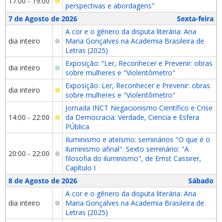
17:00 - 19:00
perspectivas e abordagens"
7 de Agosto de 2026
Sexta-feira
A cor e o gênero da disputa literária: Ana
dia inteiro
Maria Gonçalves na Academia Brasileira de
Letras (2025)
Exposição: “Ler, Reconhecer e Prevenir: obras
dia inteiro
sobre mulheres e "Violentômetro"
Exposição: Ler, Reconhecer e Prevenir: obras
dia inteiro
sobre mulheres e "Violentômetro"
Jornada INCT Negacionismo Científico e Crise
14:00 - 22:00
da Democracia: Verdade, Ciëncia e Esfera
PÚblica
Iluminismo e ateísmo: seminários "O que é o
iluminismo afinal". Sexto seminário: "A
20:00 - 22:00
filosofia do iluminismo", de Ernst Cassirer,
Capítulo I
8 de Agosto de 2026
Sábado
A cor e o gênero da disputa literária: Ana
dia inteiro
Maria Gonçalves na Academia Brasileira de
Letras (2025)