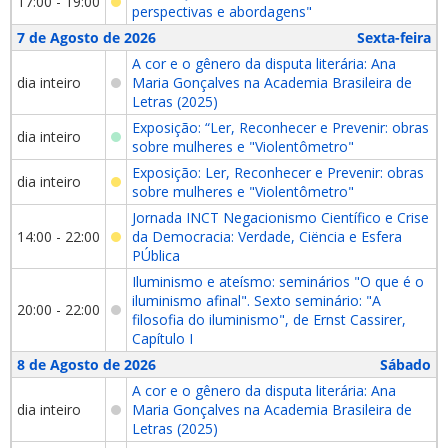
17:00 - 19:00
perspectivas e abordagens"
7 de Agosto de 2026
Sexta-feira
A cor e o gênero da disputa literária: Ana
dia inteiro
Maria Gonçalves na Academia Brasileira de
Letras (2025)
Exposição: “Ler, Reconhecer e Prevenir: obras
dia inteiro
sobre mulheres e "Violentômetro"
Exposição: Ler, Reconhecer e Prevenir: obras
dia inteiro
sobre mulheres e "Violentômetro"
Jornada INCT Negacionismo Científico e Crise
14:00 - 22:00
da Democracia: Verdade, Ciëncia e Esfera
PÚblica
Iluminismo e ateísmo: seminários "O que é o
iluminismo afinal". Sexto seminário: "A
20:00 - 22:00
filosofia do iluminismo", de Ernst Cassirer,
Capítulo I
8 de Agosto de 2026
Sábado
A cor e o gênero da disputa literária: Ana
dia inteiro
Maria Gonçalves na Academia Brasileira de
Letras (2025)