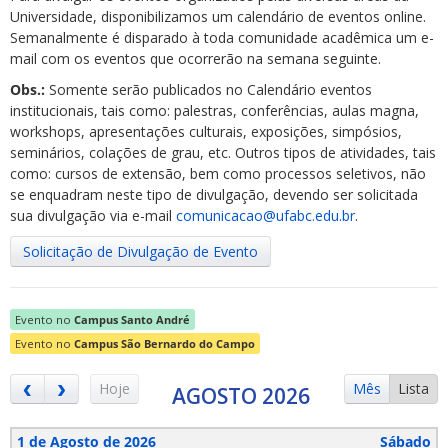
Universidade, disponibilizamos um calendário de eventos online.
Semanalmente é disparado à toda comunidade acadêmica um e-
mail com os eventos que ocorrerão na semana seguinte.
Obs.:
Somente serão publicados no Calendário eventos
institucionais, tais como: palestras, conferências, aulas magna,
workshops, apresentações culturais, exposições, simpósios,
ubmenu
seminários, colações de grau, etc. Outros tipos de atividades, tais
como: cursos de extensão, bem como processos seletivos, não
se enquadram neste tipo de divulgação, devendo ser solicitada
sua divulgação via e-mail
comunicacao@ufabc.edu.br
.
ubmenu
Solicitação de Divulgação de Evento
ubmenu
Evento no
Campus Santo André
Evento no
Campus São Bernardo do Campo
Hoje
Mês
Lista
AGOSTO 2026
1 de Agosto de 2026
Sábado