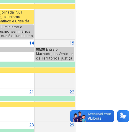
Jornada INCT
gacionismo
entífico e Crise da
mocracia: Verdade,
Iluminismo e
ëncia e Esfera
eísmo: seminários
blica
 que é o iluminismo
inal". Sexto
14
15
minário: "A filosofia
 iluminismo", de
08:30
Entre o
nst Cassirer,
Machado, os Ventos e
pítulo I
os Territórios: justiça
climática e
reconhecimento
territorial POTMA
21
22
28
29