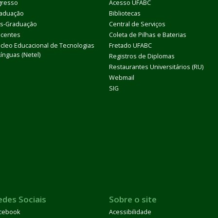
gresso
Acesso UFABC
aduação
Bibliotecas
s-Graduação
Central de Serviços
centes
Coleta de Pilhas e Baterias
cleo Educacional de Tecnologias
Fretado UFABC
Línguas (Netel)
Registros de Diplomas
Restaurantes Universitários (RU)
Webmail
SIG
edes Sociais
Sobre o site
cebook
Acessibilidade