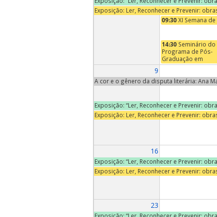
Exposição: “Ler, Reconhecer e Prevenir: ob
Exposição: Ler, Reconhecer e Prevenir: obr
09:30
XI Semana de 
14:30
Seminário do
Programa de Pós-
Graduação em
Economia – Prof.
9
Carlos Eduardo
Carvalho (PUC/SP e
A cor e o gênero da disputa literária: Ana 
UFABC) - Stablecoin
e CBDCs: desafios 
hegemonia do dóla
Exposição: “Ler, Reconhecer e Prevenir: ob
GENIUS Act, política
Exposição: Ler, Reconhecer e Prevenir: obr
monetária, soberan
nacional
16
Exposição: “Ler, Reconhecer e Prevenir: ob
Exposição: Ler, Reconhecer e Prevenir: obr
23
Exposição: “Ler, Reconhecer e Prevenir: ob