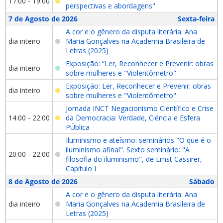
17:00 - 19:00
perspectivas e abordagens"
7 de Agosto de 2026
Sexta-feira
A cor e o gênero da disputa literária: Ana
dia inteiro
Maria Gonçalves na Academia Brasileira de
Letras (2025)
Exposição: “Ler, Reconhecer e Prevenir: obras
dia inteiro
sobre mulheres e "Violentômetro"
Exposição: Ler, Reconhecer e Prevenir: obras
dia inteiro
sobre mulheres e "Violentômetro"
Jornada INCT Negacionismo Científico e Crise
14:00 - 22:00
da Democracia: Verdade, Ciëncia e Esfera
PÚblica
Iluminismo e ateísmo: seminários "O que é o
iluminismo afinal". Sexto seminário: "A
20:00 - 22:00
filosofia do iluminismo", de Ernst Cassirer,
Capítulo I
8 de Agosto de 2026
Sábado
A cor e o gênero da disputa literária: Ana
dia inteiro
Maria Gonçalves na Academia Brasileira de
Letras (2025)