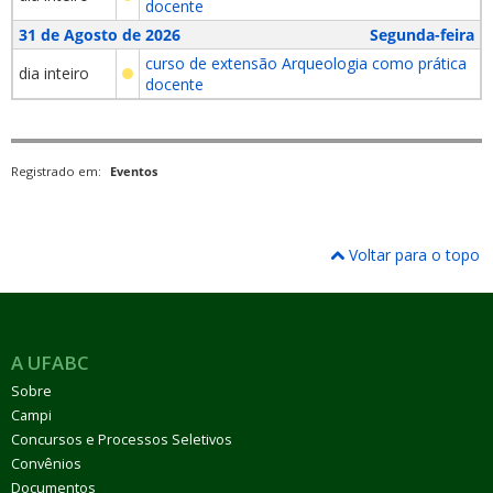
docente
31 de Agosto de 2026
Segunda-feira
curso de extensão Arqueologia como prática
dia inteiro
docente
Registrado em:
Eventos
Voltar para o topo
A UFABC
Sobre
Campi
Concursos e Processos Seletivos
Convênios
Documentos