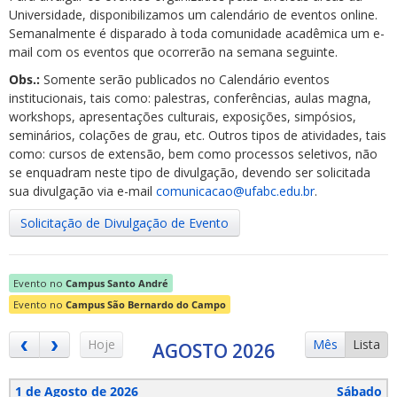
Universidade, disponibilizamos um calendário de eventos online.
Semanalmente é disparado à toda comunidade acadêmica um e-
mail com os eventos que ocorrerão na semana seguinte.
Obs.:
Somente serão publicados no Calendário eventos
institucionais, tais como: palestras, conferências, aulas magna,
workshops, apresentações culturais, exposições, simpósios,
ubmenu
seminários, colações de grau, etc. Outros tipos de atividades, tais
como: cursos de extensão, bem como processos seletivos, não
se enquadram neste tipo de divulgação, devendo ser solicitada
sua divulgação via e-mail
comunicacao@ufabc.edu.br
.
ubmenu
Solicitação de Divulgação de Evento
ubmenu
Evento no
Campus Santo André
Evento no
Campus São Bernardo do Campo
Hoje
Mês
Lista
AGOSTO 2026
1 de Agosto de 2026
Sábado