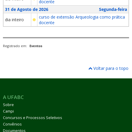
docente
31 de Agosto de 2026
Segunda-feira
curso de extensão Arqueologia como prática
dia inteiro
docente
Registrado em:
Eventos
Voltar para o topo
A UFABC
Sobre
Campi
Concursos e Processos Seletivos
Convênios
Documentos