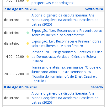
17:00 - 19:00
perspectivas e abordagens"
7 de Agosto de 2026
Sexta-feira
A cor e o gênero da disputa literária: Ana
dia inteiro
Maria Gonçalves na Academia Brasileira de
Letras (2025)
Exposição: “Ler, Reconhecer e Prevenir: obras
dia inteiro
sobre mulheres e "Violentômetro"
Exposição: Ler, Reconhecer e Prevenir: obras
dia inteiro
sobre mulheres e "Violentômetro"
Jornada INCT Negacionismo Científico e Crise
14:00 - 22:00
da Democracia: Verdade, Ciëncia e Esfera
PÚblica
Iluminismo e ateísmo: seminários "O que é o
iluminismo afinal". Sexto seminário: "A
20:00 - 22:00
filosofia do iluminismo", de Ernst Cassirer,
Capítulo I
8 de Agosto de 2026
Sábado
A cor e o gênero da disputa literária: Ana
dia inteiro
Maria Gonçalves na Academia Brasileira de
Letras (2025)