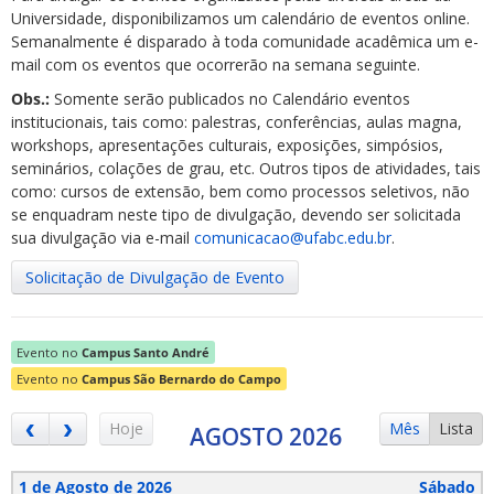
Universidade, disponibilizamos um calendário de eventos online.
Semanalmente é disparado à toda comunidade acadêmica um e-
mail com os eventos que ocorrerão na semana seguinte.
Obs.:
Somente serão publicados no Calendário eventos
institucionais, tais como: palestras, conferências, aulas magna,
workshops, apresentações culturais, exposições, simpósios,
ubmenu
seminários, colações de grau, etc. Outros tipos de atividades, tais
como: cursos de extensão, bem como processos seletivos, não
se enquadram neste tipo de divulgação, devendo ser solicitada
sua divulgação via e-mail
comunicacao@ufabc.edu.br
.
ubmenu
Solicitação de Divulgação de Evento
ubmenu
Evento no
Campus Santo André
Evento no
Campus São Bernardo do Campo
Hoje
Mês
Lista
AGOSTO 2026
1 de Agosto de 2026
Sábado