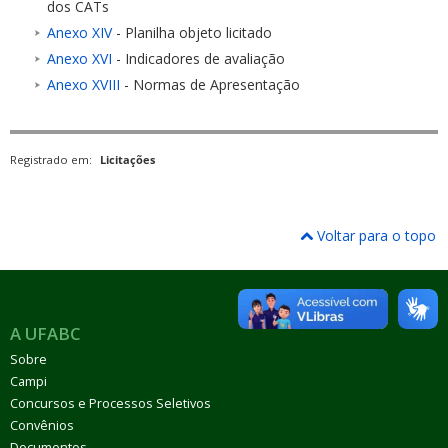
dos CATs
Anexo XIV
- Planilha objeto licitado
Anexo XVI
- Indicadores de avaliação
Anexo XVIII
- Normas de Apresentação
Registrado em:
Licitações
Voltar para o topo
A UFABC
Sobre
Campi
Concursos e Processos Seletivos
Convênios
Documentos