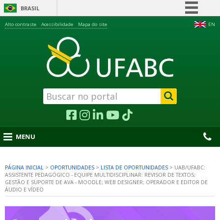
BRASIL
Simplifique!
Alto contraste
Acessibilidade
Mapa do site
EN
Comunica BR
Participe
Acesso à informação
Legislação
Canais
MENU
PÁGINA INICIAL
>
OPORTUNIDADES
>
LISTA DE OPORTUNIDADES
>
UAB/UFABC:
ASSISTENTE PEDAGÓGICO - EQUIPE MULTIDISCIPLINAR: REVISOR DE TEXTOS;
nu
GESTÃO E SUPORTE DE AVA - MOODLE; WEB DESIGNER; OPERADOR E EDITOR DE
ÁUDIO E VÍDEO