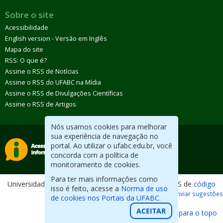
Sobre o site
Acessibilidade
English version - Versão em Inglês
Mapa do site
RSS: O que é?
Assine o RSS de Notícias
Assine o RSS do UFABC na Mídia
Assine o RSS de Divulgações Científicas
Assine o RSS de Artigos
Nós usamos cookies para melhorar
sua experiência de navegação no
portal. Ao utilizar o ufabc.edu.br, você
concorda com a política de
monitoramento de cookies.
Para ter mais informações como
Universidade Federal do ABC. Desenvolvido com CMS de
código
isso é feito, acesse a
Norma de uso
aberto
.
Reportar erros / Enviar sugestões
de cookies nos Portais da UFABC.
ACEITAR
Voltar para o topo