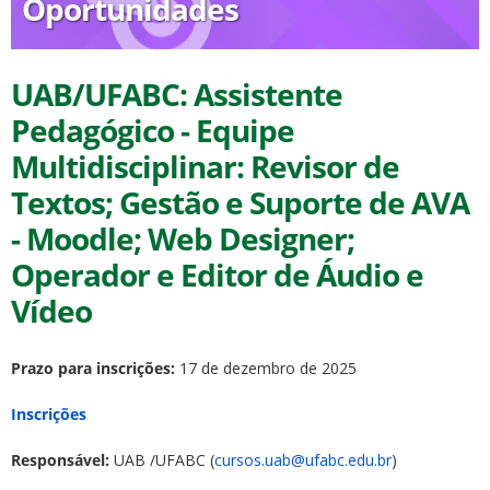
Oportunidades
UAB/UFABC: Assistente
Pedagógico - Equipe
Multidisciplinar: Revisor de
ubmenu
Textos; Gestão e Suporte de AVA
- Moodle; Web Designer;
ubmenu
Operador e Editor de Áudio e
Vídeo
ubmenu
Prazo para inscrições:
17 de dezembro de 2025
Inscrições
Responsável:
UAB /UFABC (
cursos.uab@ufabc.edu.br
)