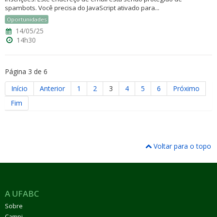
spambots. Você precisa do JavaScript ativado para...
Oportunidades
14/05/25
14h30
Página 3 de 6
Início
Anterior
1
2
3
4
5
6
Próximo
Fim
Voltar para o topo
A UFABC
Sobre
Campi