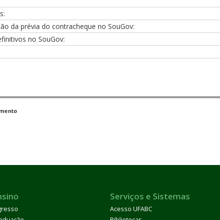
s:
ção da prévia do contracheque no SouGov:
finitivos no SouGov:
amento
nsino
Serviços e Sistemas
gresso
Acesso UFABC
aduação
Bibliotecas