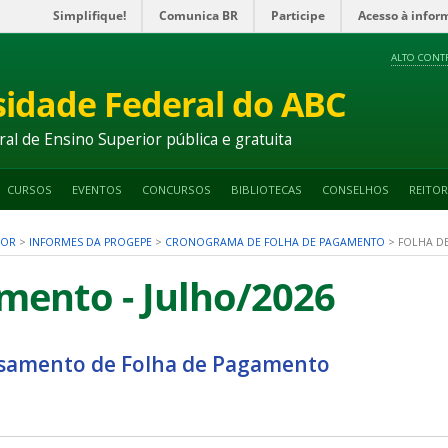
Simplifique!
Comunica BR
Participe
Acesso à infor
ALTO CONT
sidade Federal do ABC
ral de Ensino Superior pública e gratuita
CURSOS
EVENTOS
CONCURSOS
BIBLIOTECAS
CONSELHOS
REITOR
DOR
>
INFORMES DA PROGEPE
>
CRONOGRAMA DE FOLHA DE PAGAMENTO
>
FOLHA DE
mento - Julho/2026
samento de Folha de Pagamento