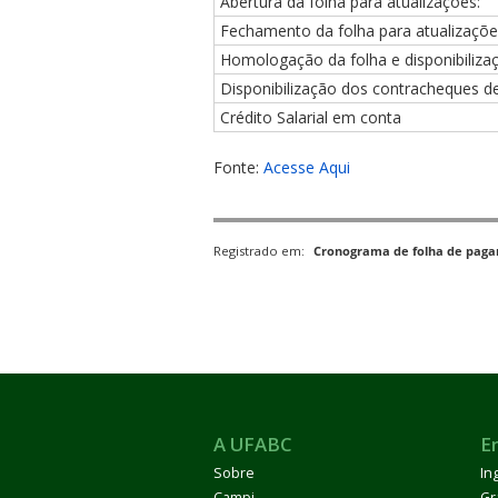
Abertura da folha para atualizações:
Fechamento da folha para atualizaçõe
Homologação da folha e disponibiliza
Disponibilização dos contracheques de
Crédito Salarial em conta
ubmenu
Fonte:
Acesse Aqui
Registrado em:
Cronograma de folha de pag
ubmenu
ubmenu
A UFABC
E
Sobre
In
Campi
Gr