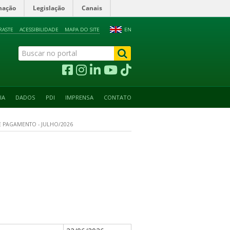
mação
Legislação
Canais
RASTE
ACESSIBILIDADE
MAPA DO SITE
EN
IA
DADOS
PDI
IMPRENSA
CONTATO
 PAGAMENTO - JULHO/2026