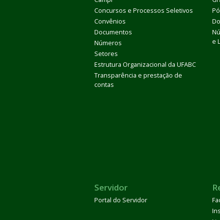
Concursos e Processos Seletivos
Pó
Convênios
Do
Documentos
Nú
e 
Números
Setores
Estrutura Organizacional da UFABC
Transparência e prestação de
contas
Servidor
R
Portal do Servidor
Fa
In