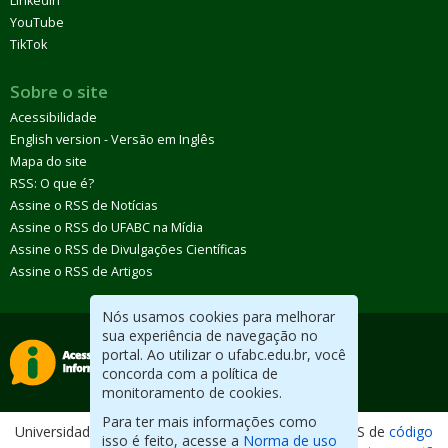
LinkedIn
YouTube
TikTok
Sobre o site
Acessibilidade
English version - Versão em Inglês
Mapa do site
RSS: O que é?
Assine o RSS de Notícias
Assine o RSS do UFABC na Mídia
Assine o RSS de Divulgações Científicas
Assine o RSS de Artigos
Nós usamos cookies para melhorar
sua experiência de navegação no
portal. Ao utilizar o ufabc.edu.br, você
concorda com a política de
monitoramento de cookies.
Para ter mais informações como
Universidade Federal do ABC. Desenvolvido com CMS de
código
isso é feito, acesse a
Norma de uso