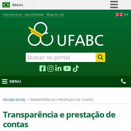
BRASIL
Simplifique!
Alto contraste
Acessibilidade
Mapa do site
EN
Comunica BR
Participe
Acesso à informação
Legislação
Canais
MENU
PÁGINA INICIAL
>
TRANSPARÊNCIA E PRESTAÇÃO DE CONTAS
nu
Transparência e prestação de
contas