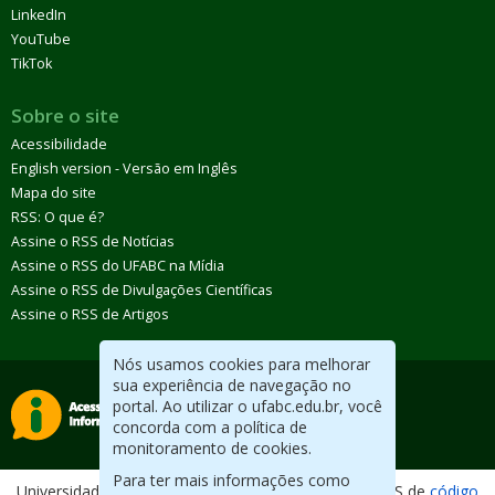
LinkedIn
YouTube
TikTok
Sobre o site
Acessibilidade
English version - Versão em Inglês
Mapa do site
RSS: O que é?
Assine o RSS de Notícias
Assine o RSS do UFABC na Mídia
Assine o RSS de Divulgações Científicas
Assine o RSS de Artigos
Nós usamos cookies para melhorar
sua experiência de navegação no
portal. Ao utilizar o ufabc.edu.br, você
concorda com a política de
monitoramento de cookies.
Para ter mais informações como
Universidade Federal do ABC. Desenvolvido com CMS de
código