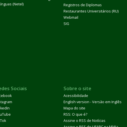
Línguas (Netel)
Registros de Diplomas
Restaurantes Universitários (RU)
Webmail
SIG
edes Sociais
Sobre o site
cebook
Acessibilidade
stagram
English version - Versão em Inglês
nkedIn
Mapa do site
uTube
RSS: O que é?
kTok
Assine o RSS de Notícias
Assine o RSS do UFABC na Mídia