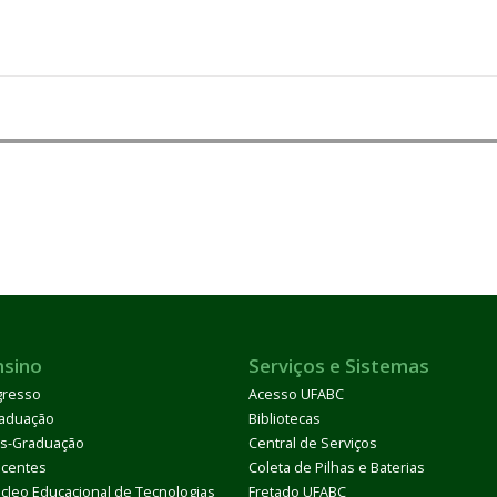
nsino
Serviços e Sistemas
gresso
Acesso UFABC
aduação
Bibliotecas
s-Graduação
Central de Serviços
centes
Coleta de Pilhas e Baterias
cleo Educacional de Tecnologias
Fretado UFABC