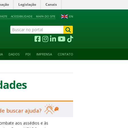
mação
Legislação
Canais
RASTE
ACESSIBILIDADE
MAPA DO SITE
EN
IA
DADOS
PDI
IMPRENSA
CONTATO
dades
e buscar ajuda?
ombate aos assédios e às