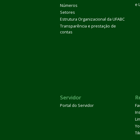
e 
Números
Setores
Estrutura Organizacional da UFABC
Transparência e prestação de
contas
Servidor
R
Portal do Servidor
Fa
In
Li
Yo
Ti