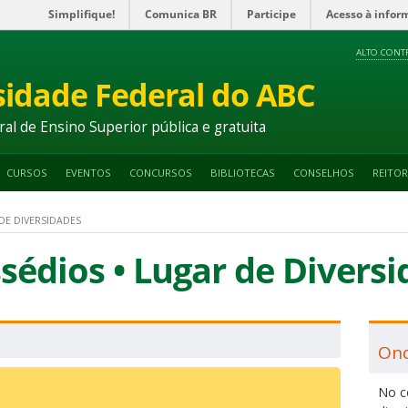
Simplifique!
Comunica BR
Participe
Acesso à infor
ALTO CONT
sidade Federal do ABC
ral de Ensino Superior pública e gratuita
CURSOS
EVENTOS
CONCURSOS
BIBLIOTECAS
CONSELHOS
REITOR
DE DIVERSIDADES
édios • Lugar de Diversi
Ond
No c