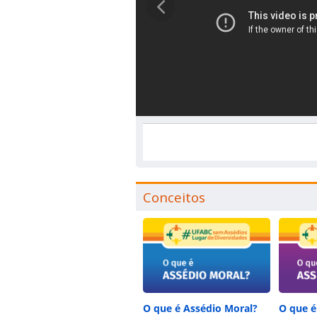
Conceitos
O que é Assédio Moral?
O que é