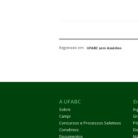
Registrado em:
UFABC sem Assédios
A UFABC
E
Sobre
In
Campi
Gr
Concursos e Processos Seletivos
Pó
Convênios
Do
Documentos
Nú