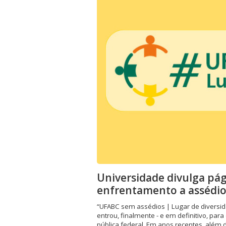
ubmenu
ubmenu
ubmenu
Universidade divulga pág
enfrentamento a assédio
“UFABC sem assédios | Lugar de diversi
entrou, finalmente - e em definitivo, para
pública federal. Em anos recentes, além d