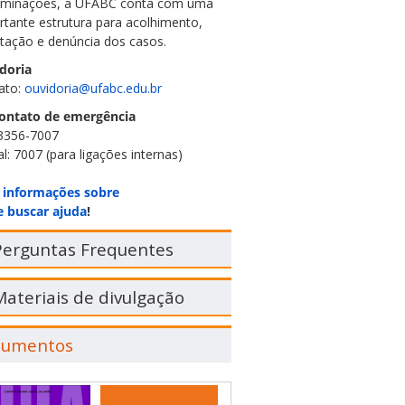
riminações, a UFABC conta com uma
rtante estrutura para acolhimento,
ntação e denúncia dos casos.
doria
ato:
ouvidoria@ufabc.edu.br
ontato de emergência
 3356-7007
: 7007 (para ligações internas)
 informações sobre
 buscar ajuda
!
erguntas Frequentes
ateriais de divulgação
cumentos