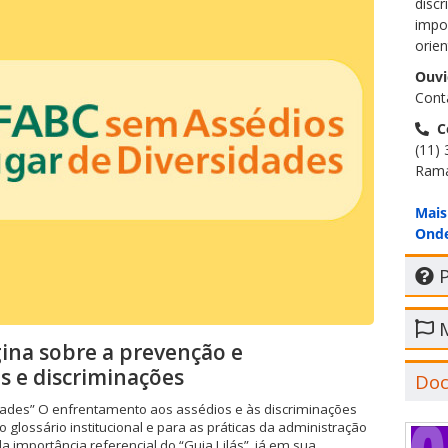
disc
impo
orie
Ouvi
Cont
C
(11)
Ramal
Mais
Onde
P
M
ina sobre a prevenção e
s e discriminações
Do
dades” O enfrentamento aos assédios e às discriminações
 o glossário institucional e para as práticas da administração
a importância referencial do “Guia Lilás”, já em sua