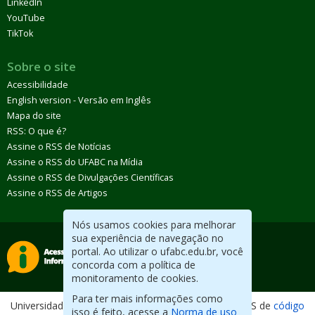
LinkedIn
YouTube
TikTok
Sobre o site
Acessibilidade
English version - Versão em Inglês
Mapa do site
RSS: O que é?
Assine o RSS de Notícias
Assine o RSS do UFABC na Mídia
Assine o RSS de Divulgações Científicas
Assine o RSS de Artigos
Nós usamos cookies para melhorar
sua experiência de navegação no
portal. Ao utilizar o ufabc.edu.br, você
concorda com a política de
monitoramento de cookies.
Para ter mais informações como
Universidade Federal do ABC. Desenvolvido com CMS de
código
isso é feito, acesse a
Norma de uso