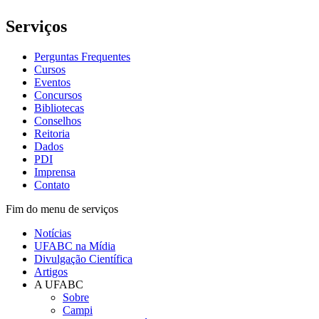
Serviços
Perguntas Frequentes
Cursos
Eventos
Concursos
Bibliotecas
Conselhos
Reitoria
Dados
PDI
Imprensa
Contato
Fim do menu de serviços
Notícias
UFABC na Mídia
Divulgação Científica
Artigos
A UFABC
Sobre
Campi