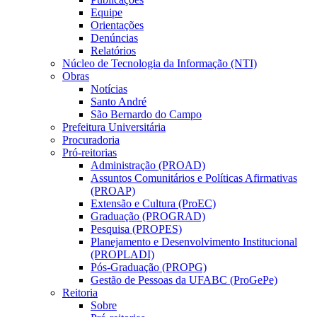
Equipe
Orientações
Denúncias
Relatórios
Núcleo de Tecnologia da Informação (NTI)
Obras
Notícias
Santo André
São Bernardo do Campo
Prefeitura Universitária
Procuradoria
Pró-reitorias
Administração (PROAD)
Assuntos Comunitários e Políticas Afirmativas
(PROAP)
Extensão e Cultura (ProEC)
Graduação (PROGRAD)
Pesquisa (PROPES)
Planejamento e Desenvolvimento Institucional
(PROPLADI)
Pós-Graduação (PROPG)
Gestão de Pessoas da UFABC (ProGePe)
Reitoria
Sobre