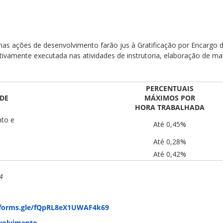
as ações de desenvolvimento farão jus à Gratificação por Encargo 
etivamente executada nas atividades de instrutoria, elaboração de ma
PERCENTUAIS
ADE
MÁXIMOS POR
HORA TRABALHADA
nto e
Até 0,45%
Até 0,28%
Até 0,42%
4
/forms.gle/fQpRL8eX1UWAF4k69
nvolvimento