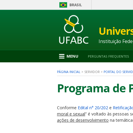
BRASIL
Ir
para
conteúdo
Univer
1
Ir
para
Instituição Fede
menu
2
Ir
MENU
PERGUNTAS FREQUENTES
para
busca
3
PÁGINA INICIAL
>
SERVIDOR
>
PORTAL DO SERVI
Ir
para
Programa de 
rodapé
4
Conforme
Edital n° 20/202
e
Retificaçã
nu
moral e sexual
” é voltado às pessoas 
ações de desenvolvimento
na temática