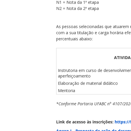
N1 = Nota da 1ª etapa
N2 = Nota da 2ª etapa
As pessoas selecionadas que atuarem n
com a sua titulação e carga horária ef
percentuais abaixo:
ATIVID
Instrutoria em curso de desenvolvime
aperfeiçoamento
Elaboração de material didático
Mentoria
*Conforme Portaria UFABC n° 4107/202
Link de acesso às inscrições:
https:/
Anexo I - Proposta de ação de dese