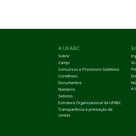
A UFABC
E
Sobre
In
Campi
Gr
Concursos e Processos Seletivos
Pó
Convênios
Do
Documentos
Nú
e 
Números
Setores
Estrutura Organizacional da UFABC
Transparência e prestação de
contas