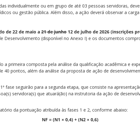
das individualmente ou em grupo de até 03 pessoas servidoras, dev
rídicos ou gestão pública. Além disso, a ação deverá observar a carga
do de 22 de maio a
21 de junho
12 de julho de 2026 (inscrições p
de Desenvolvimento (disponível no Anexo I) e os documentos comprob
o a primeira composta pela análise da qualificação acadêmica e expe
 40 pontos, além da análise da proposta de ação de desenvolvim
a 1ª fase seguirão para a segunda etapa, que consiste na apresenta
soa(s) servidora(s) que atuará(ão) na instrutoria da ação de desenv
atório da pontuação atribuída às fases 1 e 2, conforme abaixo:
NF = (N1 × 0,4) + (N2 × 0,6)