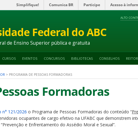
Simplifique!
Comunica BR
Participe
Acesso à infor
ALTO CONT
sidade Federal do ABC
ral de Ensino Superior pública e gratuita
CURSOS
EVENTOS
CONCURSOS
BIBLIOTECAS
CONSELHOS
REITOR
DOR
>
PROGRAMA DE PESSOAS FORMADORAS
Pessoas Formadoras
o n° 121/2026
o Programa de Pessoas Formadoras do conteúdo “
Pr
servidoras ocupantes de cargo efetivo na UFABC que demonstrem in
 “Prevenção e Enfrentamento do Assédio Moral e Sexual”.