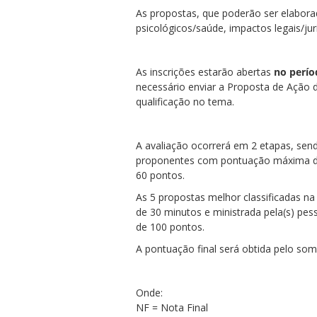
As propostas, que poderão ser elabora
psicológicos/saúde, impactos legais/ju
As inscrições estarão abertas
no perío
necessário enviar a Proposta de Ação 
qualificação no tema.
ubmenu
A avaliação ocorrerá em 2 etapas, send
proponentes com pontuação máxima de
ubmenu
60 pontos.
ubmenu
As 5 propostas melhor classificadas n
de 30 minutos e ministrada pela(s) pes
de 100 pontos.
A pontuação final será obtida pelo som
Onde:
NF = Nota Final