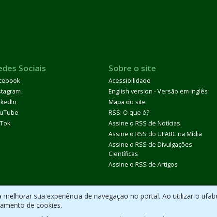
edes Sociais
Sobre o site
cebook
Acessibilidade
stagram
English version - Versão em Inglês
nkedIn
Mapa do site
uTube
RSS: O que é?
kTok
Assine o RSS de Notícias
Assine o RSS do UFABC na Mídia
Assine o RSS de Divulgações
Científicas
Assine o RSS de Artigos
melhorar sua experiência de navegação no portal. Ao utilizar o ufab
ramento de cookies.