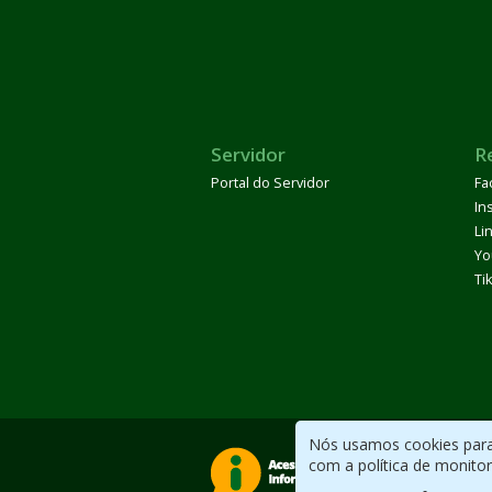
Servidor
R
Portal do Servidor
Fa
In
Li
Yo
Ti
Nós usamos cookies para 
com a política de monito