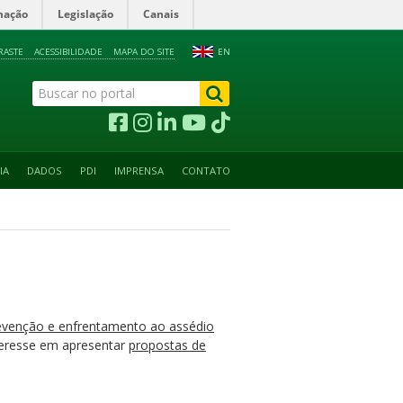
mação
Legislação
Canais
RASTE
ACESSIBILIDADE
MAPA DO SITE
EN
IA
DADOS
PDI
IMPRENSA
CONTATO
evenção e enfrentamento ao assédio
teresse em apresentar
propostas de