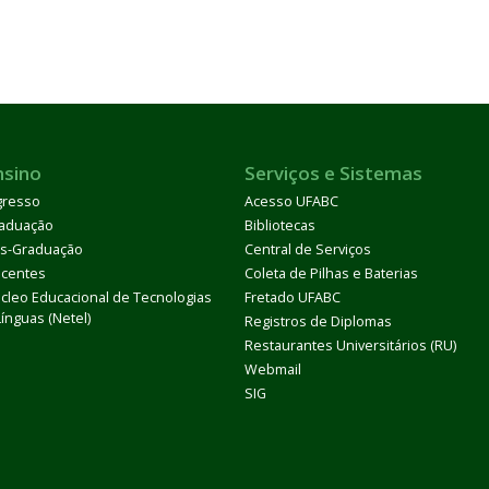
nsino
Serviços e Sistemas
gresso
Acesso UFABC
aduação
Bibliotecas
s-Graduação
Central de Serviços
centes
Coleta de Pilhas e Baterias
cleo Educacional de Tecnologias
Fretado UFABC
Línguas (Netel)
Registros de Diplomas
Restaurantes Universitários (RU)
Webmail
SIG