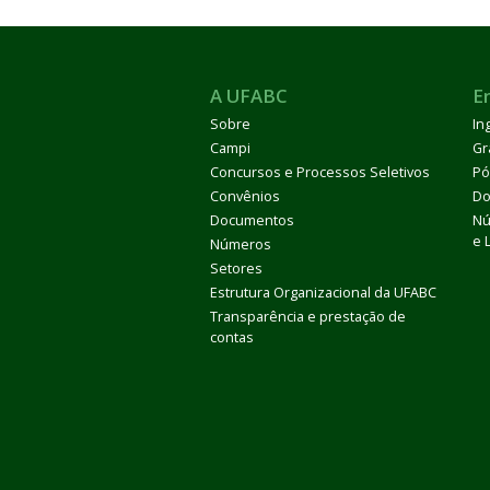
A UFABC
E
Sobre
In
Campi
Gr
Concursos e Processos Seletivos
Pó
Convênios
Do
Documentos
Nú
e 
Números
Setores
Estrutura Organizacional da UFABC
Transparência e prestação de
contas