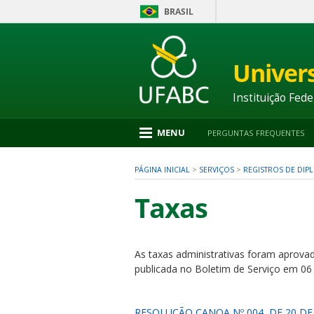
BRASIL
Ir
para
conteúdo
Univer
1
Ir
para
Instituição Fede
menu
2
Ir
MENU
PERGUNTAS FREQUENTES
para
busca
3
PÁGINA INICIAL
>
SERVIÇOS
>
REGISTROS DE DIP
Ir
para
Taxas
rodapé
4
As taxas administrativas foram aprova
nu
publicada no Boletim de Serviço em 06 
RESOLUÇÃO CANOA Nº 004, DE 20 D