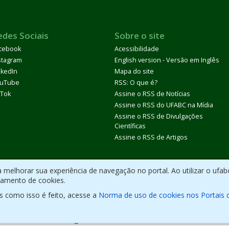
edes Sociais
Sobre o site
cebook
Acessibilidade
stagram
English version - Versão em Inglês
nkedIn
Mapa do site
uTube
RSS: O que é?
kTok
Assine o RSS de Notícias
Assine o RSS do UFABC na Mídia
Assine o RSS de Divulgações
Científicas
Assine o RSS de Artigos
melhorar sua experiência de navegação no portal. Ao utilizar o ufab
ramento de cookies.
s como isso é feito, acesse a
Norma de uso de cookies nos Portais 
olvido com CMS de
código aberto
.