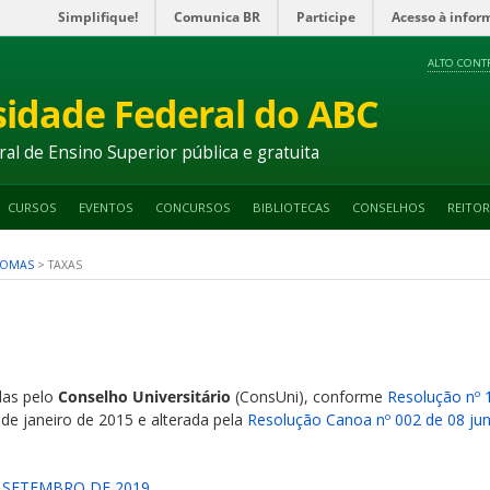
Simplifique!
Comunica BR
Participe
Acesso à infor
ALTO CONT
sidade Federal do ABC
ral de Ensino Superior pública e gratuita
CURSOS
EVENTOS
CONCURSOS
BIBLIOTECAS
CONSELHOS
REITOR
LOMAS
>
TAXAS
das pelo
Conselho Universitário
(ConsUni), conforme
Resolução nº 
de janeiro de 2015 e alterada pela
Resolução Canoa nº 002 de 08 ju
E SETEMBRO DE 2019