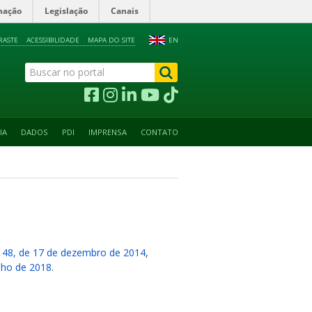
mação
Legislação
Canais
RASTE
ACESSIBILIDADE
MAPA DO SITE
EN
IA
DADOS
PDI
IMPRENSA
CONTATO
148, de 17 de dezembro de 2014
,
nho de 2018
.