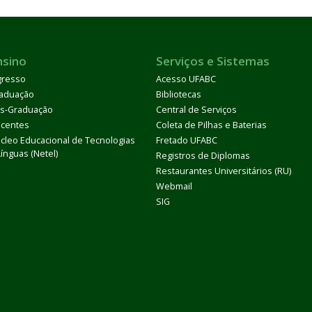
nsino
Serviços e Sistemas
gresso
Acesso UFABC
aduação
Bibliotecas
s-Graduação
Central de Serviços
centes
Coleta de Pilhas e Baterias
cleo Educacional de Tecnologias
Fretado UFABC
Línguas (Netel)
Registros de Diplomas
Restaurantes Universitários (RU)
Webmail
SIG