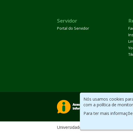
Servidor
R
Portal do Servidor
Fa
In
Li
Yo
Ti
Nós usamos cookies para 
com a política de monito
Para ter mais informaçõe
Universidade Federal do ABC. Desenv