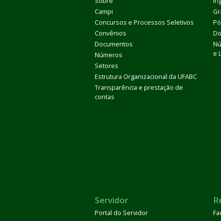
Sobre
In
Campi
Gr
Concursos e Processos Seletivos
Pó
Convênios
Do
Documentos
Nú
e 
Números
Setores
Estrutura Organizacional da UFABC
Transparência e prestação de
contas
Servidor
R
Portal do Servidor
Fa