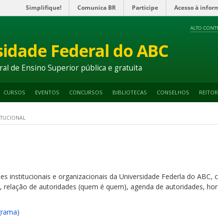
Simplifique!
Comunica BR
Participe
Acesso à infor
ALTO CONT
sidade Federal do ABC
ral de Ensino Superior pública e gratuita
CURSOS
EVENTOS
CONCURSOS
BIBLIOTECAS
CONSELHOS
REITOR
ITUCIONAL
es institucionais e organizacionais da Universidade Federla do ABC
, relação de autoridades (quem é quem), agenda de autoridades, hor
grama)