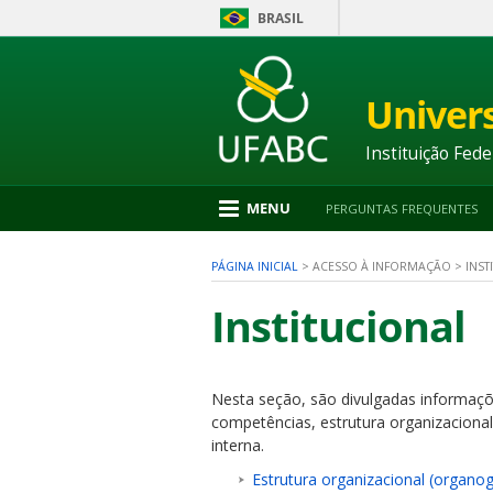
BRASIL
Ir
para
conteúdo
Univer
1
Ir
para
Instituição Fede
menu
2
Ir
MENU
PERGUNTAS FREQUENTES
para
busca
3
PÁGINA INICIAL
>
ACESSO À INFORMAÇÃO
>
INST
Ir
para
Institucional
rodapé
4
Nesta seção, são divulgadas informaçõ
nu
competências, estrutura organizacional
interna.
Estrutura organizacional (organo