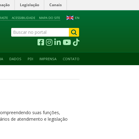
mação
Legislação
Canais
RASTE
ACESSIBILIDADE
MAPA DO SITE
EN
IA
DADOS
PDI
IMPRENSA
CONTATO
, compreendendo suas funções,
ários de atendimento e legislação