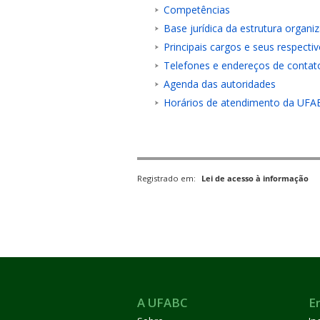
Competências
Base jurídica da estrutura organi
Principais cargos e seus respecti
Telefones e endereços de contato
Agenda das autoridades
Horários de atendimento da UFA
ubmenu
ubmenu
Registrado em:
Lei de acesso à informação
ubmenu
A UFABC
E