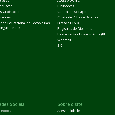
gresso
Acesso UFABC
aduação
Bibliotecas
s-Graduação
Central de Serviços
centes
Coleta de Pilhas e Baterias
cleo Educacional de Tecnologias
Fretado UFABC
Línguas (Netel)
Registros de Diplomas
Restaurantes Universitários (RU)
Webmail
SIG
edes Sociais
Sobre o site
cebook
Acessibilidade