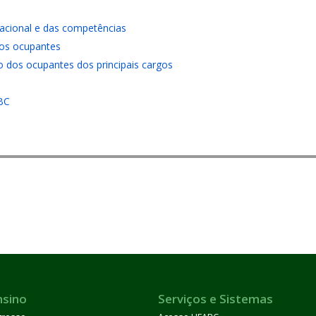
zacional e das competências
vos ocupantes
 dos ocupantes dos principais cargos
BC
nsino
Serviços e Sistemas