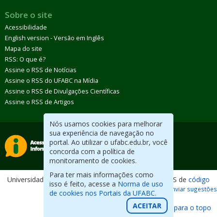
Sobre o site
Acessibilidade
English version - Versão em Inglês
Mapa do site
RSS: O que é?
Assine o RSS de Notícias
Assine o RSS do UFABC na Mídia
Assine o RSS de Divulgações Científicas
Assine o RSS de Artigos
Nós usamos cookies para melhorar
sua experiência de navegação no
portal. Ao utilizar o ufabc.edu.br, você
concorda com a política de
monitoramento de cookies.
Para ter mais informações como
Universidade Federal do ABC. Desenvolvido com CMS de
código
isso é feito, acesse a
Norma de uso
aberto
.
Reportar erros / Enviar sugestões
de cookies nos Portais da UFABC.
ACEITAR
Voltar para o topo