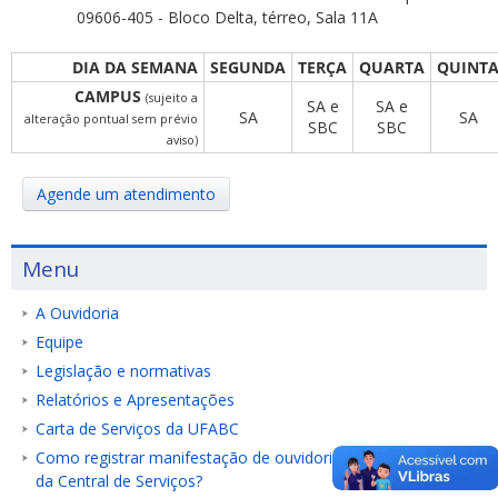
09606-405 - Bloco Delta, térreo, Sala 11A
DIA DA SEMANA
SEGUNDA
TERÇA
QUARTA
QUINT
CAMPUS
(sujeito a
SA e
SA e
SA
SA
alteração pontual sem prévio
SBC
SBC
aviso)
Agende um atendimento
Menu
A Ouvidoria
Equipe
Legislação e normativas
Relatórios e Apresentações
Carta de Serviços da UFABC
Como registrar manifestação de ouvidoria sobre um serviço
da Central de Serviços?