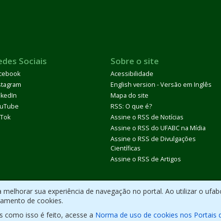
edes Sociais
Sobre o site
cebook
Acessibilidade
stagram
English version - Versão em Inglês
nkedIn
Mapa do site
uTube
RSS: O que é?
kTok
Assine o RSS de Notícias
Assine o RSS do UFABC na Mídia
Assine o RSS de Divulgações
Científicas
Assine o RSS de Artigos
melhorar sua experiência de navegação no portal. Ao utilizar o ufab
ramento de cookies.
s como isso é feito, acesse a
Norma de uso de cookies nos Portais 