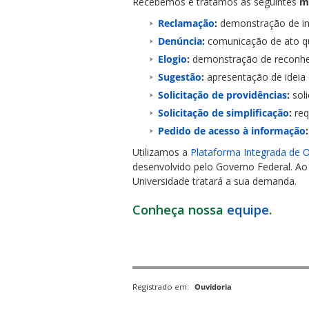
Recebemos e tratamos as seguintes
m
Reclamação
:
demonstração de ins
Denúncia
:
comunicação de ato que 
Elogio
:
demonstração de reconhec
Sugestão
:
apresentação de ideia
Solicitação de providências
:
soli
ubmenu
Solicitação de simplificação
:
req
Pedido de acesso à informação
:
Utilizamos a
Plataforma Integrada de O
ubmenu
desenvolvido pelo Governo Federal. Ao
Universidade tratará a sua demanda.
ubmenu
Conheça nossa
equipe
.
Registrado em:
Ouvidoria