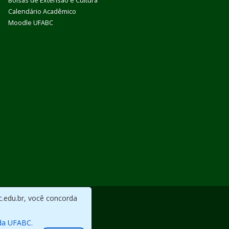
Bolsas de Extensão e Cultura
Calendário Acadêmico
Moodle UFABC
c.edu.br, você concorda
da UFABC.