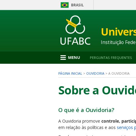
BRASIL
Ir
para
conteúdo
Univer
1
Ir
para
Instituição Fede
menu
2
Ir
MENU
PERGUNTAS FREQUENTES
para
busca
3
PÁGINA INICIAL
>
OUVIDORIA
>
A OUVIDORIA
Ir
para
Sobre a Ouvid
rodapé
4
O que é a Ouvidoria?
nu
A Ouvidoria promove
controle,
partici
em relação às políticas e aos
serviços 