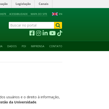
mação
Legislação
Canais
RASTE
ACESSIBILIDADE
MAPA DO SITE
EN
IA
DADOS
PDI
IMPRENSA
CONTATO
dos usuários e o direito à informação,
stão da Universidade
.