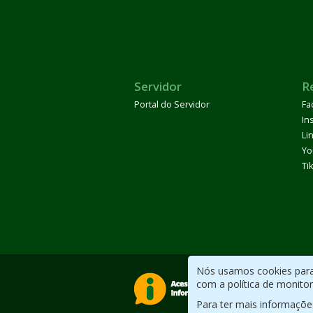
Servidor
R
Portal do Servidor
Fa
In
Li
Yo
Ti
Nós usamos cookies para 
com a política de monito
Para ter mais informaçõe