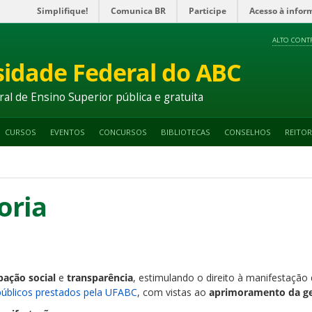
Simplifique!
Comunica BR
Participe
Acesso à infor
ALTO CONT
sidade Federal do ABC
ral de Ensino Superior pública e gratuita
CURSOS
EVENTOS
CONCURSOS
BIBLIOTECAS
CONSELHOS
REITOR
oria
pação social
e
transparência
, estimulando o direito à manifestação 
públicos prestados pela UFABC
, com vistas ao
aprimoramento da ge