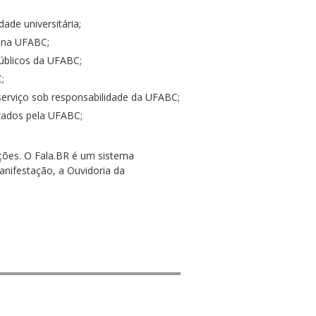
de universitária;
s na UFABC;
úblicos da UFABC;
;
serviço sob responsabilidade da UFABC;
zados pela UFABC;
ções. O Fala.BR é um sistema
nifestação, a Ouvidoria da