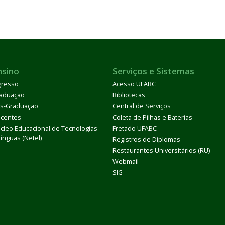
nsino
Serviços e Sistemas
gresso
Acesso UFABC
aduação
Bibliotecas
s-Graduação
Central de Serviços
centes
Coleta de Pilhas e Baterias
cleo Educacional de Tecnologias
Fretado UFABC
Línguas (Netel)
Registros de Diplomas
Restaurantes Universitários (RU)
Webmail
SIG