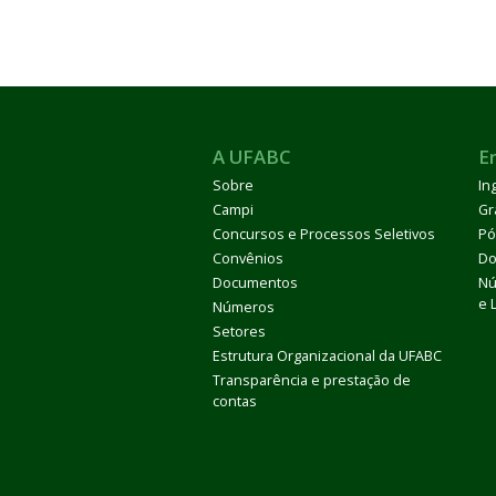
A UFABC
E
Sobre
In
Campi
Gr
Concursos e Processos Seletivos
Pó
Convênios
Do
Documentos
Nú
e 
Números
Setores
Estrutura Organizacional da UFABC
Transparência e prestação de
contas