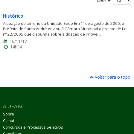
Histórico
A doação do terreno da Unidade Sede Em 1º de agosto de 2005, o
Prefeito de Santo André enviou à Câmara Municipal o projeto de Lei
nº 22/2005 que dispunha sobre a doação de imóvel...
16/11/17
ubmenu
14h34
ubmenu
Voltar para o topo
ubmenu
A UFABC
Sobre
Campi
Concursos e Processos Seletivos
Convênios