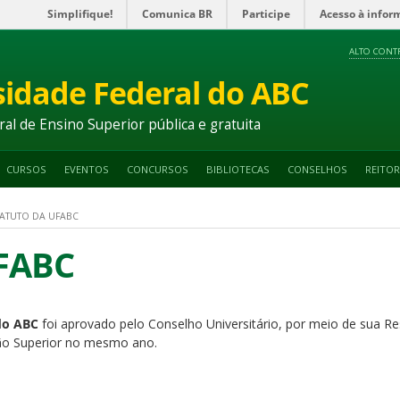
Simplifique!
Comunica BR
Participe
Acesso à infor
ALTO CONT
sidade Federal do ABC
ral de Ensino Superior pública e gratuita
CURSOS
EVENTOS
CONCURSOS
BIBLIOTECAS
CONSELHOS
REITOR
TATUTO DA UFABC
UFABC
do ABC
foi aprovado pelo Conselho Universitário, por meio de sua Re
ção Superior no mesmo ano.