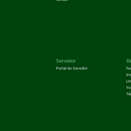
Servidor
R
Portal do Servidor
Fa
In
Li
Yo
Ti