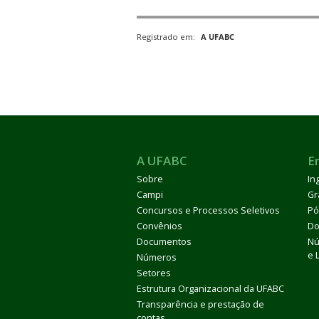
Registrado em:
A UFABC
ubmenu
A UFABC
E
ubmenu
Sobre
In
Campi
Gr
ubmenu
Concursos e Processos Seletivos
Pó
Convênios
Do
Documentos
Nú
e 
Números
Setores
Estrutura Organizacional da UFABC
Transparência e prestação de
contas