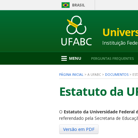
BRASIL
Ir
para
conteúdo
Univer
1
Ir
para
Instituição Fede
menu
2
Ir
MENU
PERGUNTAS FREQUENTES
para
busca
3
PÁGINA INICIAL
>
A UFABC
>
DOCUMENTOS
>
ES
Ir
para
Estatuto da 
rodapé
4
O
Estatuto da Universidade Federal 
nu
referendado pela Secretaria de Educa
Versão em PDF