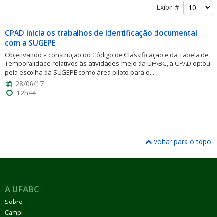
Exibir #
CPAD inicia os trabalhos de identificação documental
com a SUGEPE
Objetivando a construção do Código de Classificação e da Tabela de
Temporalidade relativos às atividades-meio da UFABC, a CPAD optou
ubmenu
pela escolha da SUGEPE como área piloto para o...
28/06/17
12h44
ubmenu
ubmenu
Voltar para o topo
A UFABC
Sobre
Campi