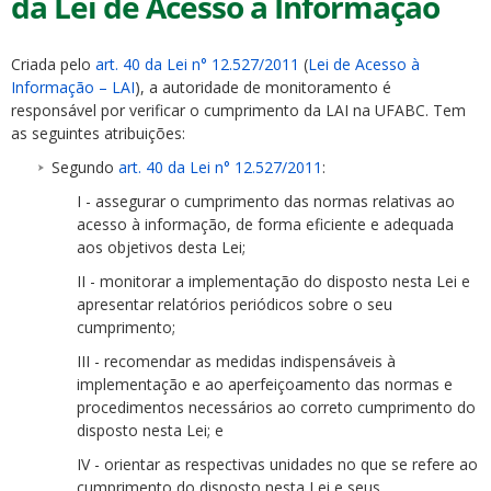
da Lei de Acesso à Informação
Criada pelo
art. 40 da Lei n° 12.527/2011
(
Lei de Acesso à
Informação – LAI
), a autoridade de monitoramento é
responsável por verificar o cumprimento da LAI na UFABC. Tem
as seguintes atribuições:
ubmenu
Segundo
art. 40 da Lei n° 12.527/2011
:
I - assegurar o cumprimento das normas relativas ao
acesso à informação, de forma eficiente e adequada
aos objetivos desta Lei;
ubmenu
II - monitorar a implementação do disposto nesta Lei e
ubmenu
apresentar relatórios periódicos sobre o seu
cumprimento;
III - recomendar as medidas indispensáveis à
implementação e ao aperfeiçoamento das normas e
procedimentos necessários ao correto cumprimento do
disposto nesta Lei; e
IV - orientar as respectivas unidades no que se refere ao
cumprimento do disposto nesta Lei e seus