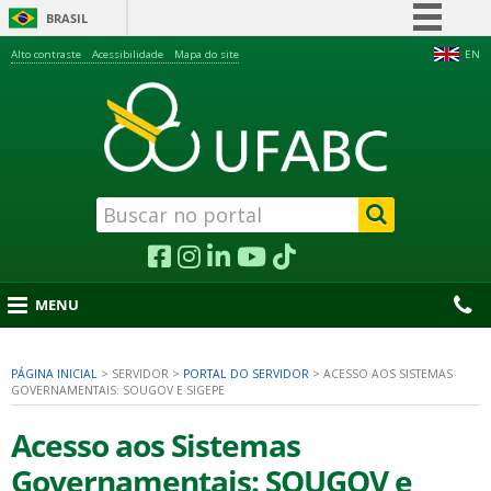
BRASIL
Simplifique!
Alto contraste
Acessibilidade
Mapa do site
EN
Comunica BR
Participe
Acesso à informação
Legislação
Canais
MENU
PÁGINA INICIAL
>
SERVIDOR
>
PORTAL DO SERVIDOR
>
ACESSO AOS SISTEMAS
GOVERNAMENTAIS: SOUGOV E SIGEPE
nu
Acesso aos Sistemas
Governamentais: SOUGOV e