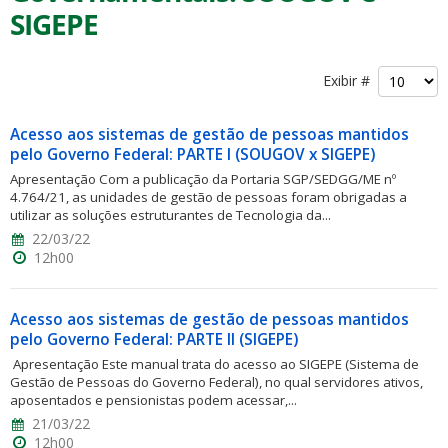
SIGEPE
Exibir #
Acesso aos sistemas de gestão de pessoas mantidos
ubmenu
pelo Governo Federal: PARTE I (SOUGOV x SIGEPE)
Apresentação Com a publicação da Portaria SGP/SEDGG/ME nº
4.764/21, as unidades de gestão de pessoas foram obrigadas a
utilizar as soluções estruturantes de Tecnologia da...
ubmenu
22/03/22
12h00
ubmenu
Acesso aos sistemas de gestão de pessoas mantidos
pelo Governo Federal: PARTE II (SIGEPE)
Apresentação Este manual trata do acesso ao SIGEPE (Sistema de
Gestão de Pessoas do Governo Federal), no qual servidores ativos,
aposentados e pensionistas podem acessar,...
21/03/22
12h00