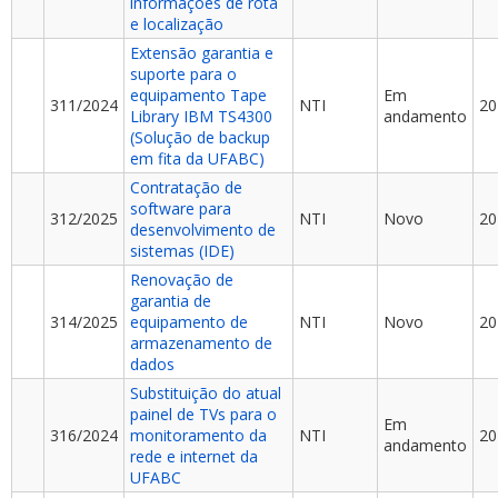
informações de rota
e localização
Extensão garantia e
suporte para o
equipamento Tape
Em
311/2024
NTI
20
Library IBM TS4300
andamento
(Solução de backup
em fita da UFABC)
Contratação de
software para
312/2025
NTI
Novo
20
desenvolvimento de
sistemas (IDE)
Renovação de
garantia de
314/2025
equipamento de
NTI
Novo
20
armazenamento de
dados
Substituição do atual
painel de TVs para o
Em
316/2024
monitoramento da
NTI
20
andamento
rede e internet da
UFABC