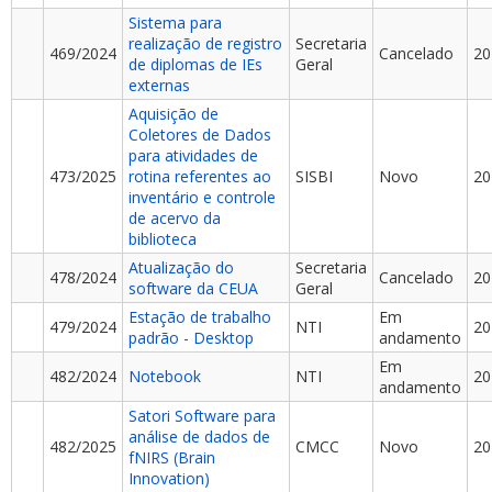
Sistema para
realização de registro
Secretaria
469/2024
Cancelado
20
de diplomas de IEs
Geral
externas
Aquisição de
Coletores de Dados
para atividades de
473/2025
rotina referentes ao
SISBI
Novo
20
inventário e controle
de acervo da
biblioteca
Atualização do
Secretaria
478/2024
Cancelado
20
software da CEUA
Geral
Estação de trabalho
Em
479/2024
NTI
20
padrão - Desktop
andamento
Em
482/2024
Notebook
NTI
20
andamento
Satori Software para
análise de dados de
482/2025
CMCC
Novo
20
fNIRS (Brain
Innovation)