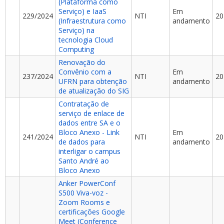
(Plataforma como
Serviço) e IaaS
Em
229/2024
NTI
20
(Infraestrutura como
andamento
Serviço) na
tecnologia Cloud
Computing
Renovação do
Convênio com a
Em
237/2024
NTI
20
UFRN para obtenção
andamento
de atualização do SIG
Contratação de
serviço de enlace de
dados entre SA e o
Bloco Anexo - Link
Em
241/2024
NTI
20
de dados para
andamento
interligar o campus
Santo André ao
Bloco Anexo
Anker PowerConf
S500 Viva-voz -
Zoom Rooms e
certificações Google
Meet (Conference