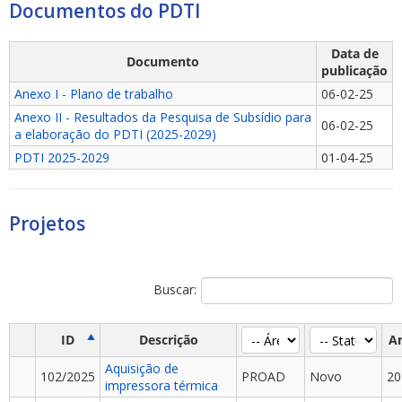
Documentos do PDTI
Data de
Documento
publicação
Anexo I - Plano de trabalho
06-02-25
Anexo II - Resultados da Pesquisa de Subsídio para
06-02-25
ubmenu
a elaboração do PDTI (2025-2029)
PDTI 2025-2029
01-04-25
ubmenu
Projetos
ubmenu
Buscar:
ID
Descrição
A
Aquisição de
102/2025
PROAD
Novo
20
impressora térmica