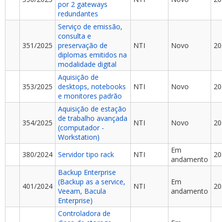
por 2 gateways
redundantes
Serviço de emissão,
consulta e
351/2025
preservação de
NTI
Novo
20
diplomas emitidos na
modalidade digital
Aquisição de
353/2025
desktops, notebooks
NTI
Novo
20
e monitores padrão
Aquisição de estação
de trabalho avançada
354/2025
NTI
Novo
20
(computador -
Workstation)
Em
380/2024
Servidor tipo rack
NTI
20
andamento
Backup Enterprise
(Backup as a service,
Em
401/2024
NTI
20
Veeam, Bacula
andamento
Enterprise)
Controladora de