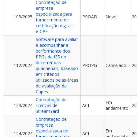
Contratação de
empresa
especializada para
103/2025
PROAD
Novo
20
fornecimento de
certificação digital -
e-CPF
Software para avaliar
e acompanhar a
performance dos
PPGs da IES no
decorrer das
112/2024
PROPG
Cancelado
20
quadrienais, baseado
em critérios
utilizados pelas áreas
de avaliação da
Capes.
Contratação de
Em
123/2024
licenças de
ACI
20
andamento
StreamYard
Contratação de
empresa
especializada no
Em
124/2024
ACI
20
fornecimento do
andamento