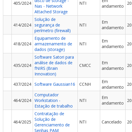
disco de storage -
Em
405/2024
NTI
20
Nas - Network
andamento
Attached Storage
Solução de
Em
414/2024
segurança de
NTI
20
andamento
perímetro (firewall)
Equipamento de
Em
418/2024
armazenamento de
NTI
20
andamento
dados (storage)
Software Satori para
análise de dados de
Em
435/2024
CMCC
20
fNIRS (Brain
andamento
Innovation)
Em
437/2024
Software Gaussian16
CCNH
20
andamento
Computador
Em
464/2024
Workstation -
NTI
20
andamento
Estação de trabalho
Contratação de
Solução de
464/2025
NTI
Cancelado
20
Gerenciamento de
Senhas PAM