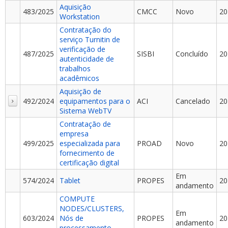
Aquisição
483/2025
CMCC
Novo
20
Workstation
Contratação do
serviço Turnitin de
verificação de
487/2025
SISBI
Concluído
20
autenticidade de
trabalhos
acadêmicos
Aquisição de
492/2024
equipamentos para o
ACI
Cancelado
20
Sistema WebTV
Contratação de
empresa
499/2025
especializada para
PROAD
Novo
20
fornecimento de
certificação digital
Em
574/2024
Tablet
PROPES
20
andamento
COMPUTE
NODES/CLUSTERS,
Em
603/2024
Nós de
PROPES
20
andamento
processamento