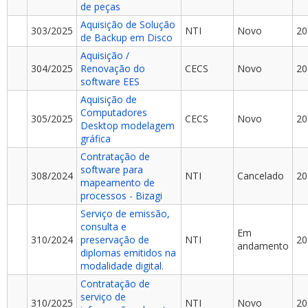
de peças
Aquisição de Solução
303/2025
NTI
Novo
20
de Backup em Disco
Aquisição /
304/2025
Renovação do
CECS
Novo
20
software EES
Aquisição de
Computadores
305/2025
CECS
Novo
20
Desktop modelagem
gráfica
Contratação de
software para
308/2024
NTI
Cancelado
20
mapeamento de
processos - Bizagi
Serviço de emissão,
consulta e
Em
310/2024
preservação de
NTI
20
andamento
diplomas emitidos na
modalidade digital.
Contratação de
serviço de
310/2025
NTI
Novo
20