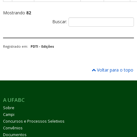
Mostrando
82
Buscar:
Registrado em:
PDTI - Edições
Voltar para o topo
A UFABC
Sobre
Campi
Concursos e Processos Seletivos
Convênios
Documentos