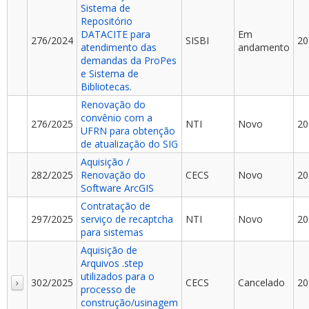
Sistema de
Repositório
DATACITE para
Em
276/2024
SISBI
20
atendimento das
andamento
demandas da ProPes
e Sistema de
Bibliotecas.
Renovação do
convênio com a
276/2025
NTI
Novo
20
UFRN para obtenção
de atualização do SIG
Aquisição /
282/2025
Renovação do
CECS
Novo
20
Software ArcGIS
Contratação de
297/2025
serviço de recaptcha
NTI
Novo
20
para sistemas
Aquisição de
Arquivos .step
utilizados para o
302/2025
CECS
Cancelado
20
processo de
construção/usinagem