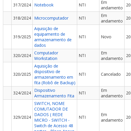
Em
317/2024
Notebook
NTI
20
andamento
Em
318/2024
Microcomputador
NTI
20
andamento
Aquisição de
equipamento de
319/2025
NTI
Novo
20
armazenamento de
dados
Computador
Em
320/2024
NTI
20
Workstation
andamento
Aquisição de
dispositivo de
320/2025
NTI
Cancelado
20
armazenamento em
fita (Robô de Backup)
Dispositivo
Em
324/2024
NTI
20
Armazenamento Fita
andamento
SWITCH, NOME
COMUTADOR DE
DADOS ( REDE
Em
329/2024
NTI
20
MICRO - SWITCH -
andamento
Switch de Acesso 48