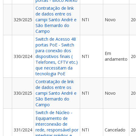
portas - Bloco Anexo
Contratação de link
de dados entre os
329/2025
campi Santo André e
NTI
Novo
20
São Bernardo do
Campo
Switch de Acesso 48
portas PoE - Switch
para conexão dos
Em
330/2024
dispositivos finais (
NTI
20
andamento
Telefones, CFTV etc.)
que necessitam da
tecnologia PoE
Contratação de link
de dados entre os
330/2025
campi Santo André e
NTI
Novo
20
São Bernardo do
Campo
Switch de Núcleo -
Equipamento de
interconexão de
331/2024
rede, responsável por
NTI
Cancelado
20
interligar prédios e