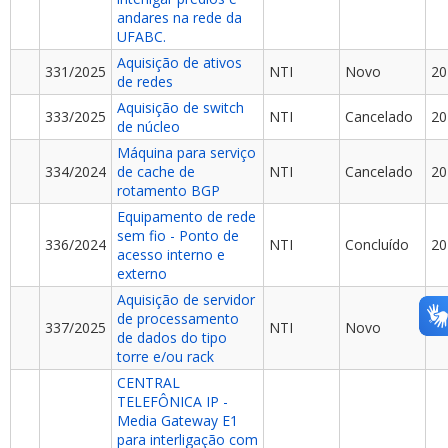
andares na rede da
UFABC.
Aquisição de ativos
331/2025
NTI
Novo
20
de redes
Aquisição de switch
333/2025
NTI
Cancelado
20
de núcleo
Máquina para serviço
334/2024
de cache de
NTI
Cancelado
20
rotamento BGP
Equipamento de rede
sem fio - Ponto de
336/2024
NTI
Concluído
20
acesso interno e
externo
Aquisição de servidor
de processamento
337/2025
NTI
Novo
20
de dados do tipo
torre e/ou rack
CENTRAL
TELEFÔNICA IP -
Media Gateway E1
para interligação com