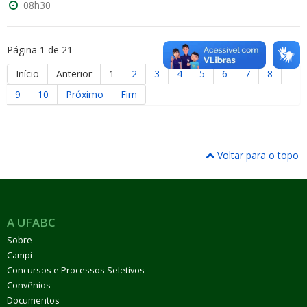
08h30
Página 1 de 21
Início
Anterior
1
2
3
4
5
6
7
8
9
10
Próximo
Fim
Voltar para o topo
A UFABC
Sobre
Campi
Concursos e Processos Seletivos
Convênios
Documentos