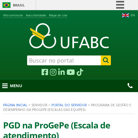
BRASIL
Simplifique!
Alto contraste
Acessibilidade
Mapa do site
EN
Comunica BR
Participe
Acesso à informação
Legislação
Canais
MENU
PÁGINA INICIAL
>
SERVIDOR
>
PORTAL DO SERVIDOR
>
PROGRAMA DE GESTÃO E
DESEMPENHO DA PROGEPE (ESCALAS DAS EQUIPES)
nu
PGD na ProGePe (Escala de
atendimento)