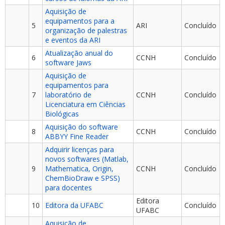
Aquisição de
equipamentos para a
5
ARI
Concluído
organização de palestras
e eventos da ARI
Atualização anual do
6
CCNH
Concluído
software Jaws
Aquisição de
equipamentos para
7
laboratório de
CCNH
Concluído
Licenciatura em Ciências
Biológicas
Aquisição do software
8
CCNH
Concluído
ABBYY Fine Reader
Adquirir licenças para
novos softwares (Matlab,
9
Mathematica, Origin,
CCNH
Concluído
ChemBioDraw e SPSS)
para docentes
Editora
10
Editora da UFABC
Concluído
UFABC
Aquisição de