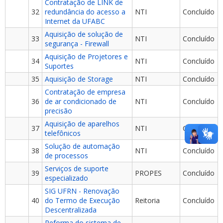
Contratação de LINK de
32
redundância do acesso a
NTI
Concluído
Internet da UFABC
Aquisição de solução de
33
NTI
Concluído
segurança - Firewall
Aquisição de Projetores e
34
NTI
Concluído
Suportes
35
Aquisição de Storage
NTI
Concluído
Contratação de empresa
36
de ar condicionado de
NTI
Concluído
precisão
Aquisição de aparelhos
37
NTI
Concluído
telefônicos
Solução de automação
38
NTI
Concluído
de processos
Serviços de suporte
39
PROPES
Concluído
especializado
SIG UFRN - Renovação
40
do Termo de Execução
Reitoria
Concluído
Descentralizada
Reforma do sistema de