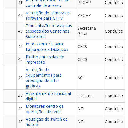
41
PROAP
Concluído
controle de acesso
Aquisição de câmeras e
42
PROAP
Concluído
software para CFTV
Transmissão ao vivo das
Secretaria
43
sessões dos Conselhos
Concluído
Geral
Superiores
Impressora 3D para
44
CECS
Concluído
Laboratórios Didáticos
Plotter para salas de
45
CECS
Concluído
impressão
Aquisição de
equipamentos para
46
ACI
Concluído
produção de artes
gráficas
Assentamento funcional
47
SUGEPE
Concluído
digital
Monitores centro de
48
NTI
Concluído
operações de rede
Aquisição de switch de
49
NTI
Concluído
núcleo