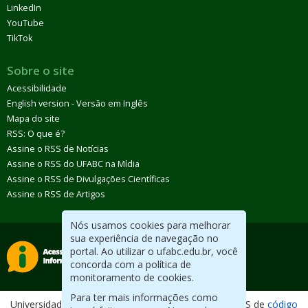
LinkedIn
YouTube
TikTok
Sobre o site
Acessibilidade
English version - Versão em Inglês
Mapa do site
RSS: O que é?
Assine o RSS de Notícias
Assine o RSS do UFABC na Mídia
Assine o RSS de Divulgações Científicas
Assine o RSS de Artigos
Nós usamos cookies para melhorar
sua experiência de navegação no
portal. Ao utilizar o ufabc.edu.br, você
concorda com a política de
monitoramento de cookies.
Para ter mais informações como
Universidade Federal do ABC. Desenvolvido com CMS de
código