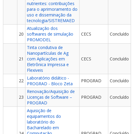
nutrientes: contribuições
para o aprimoramento do
uso e disseminação da
tecnologia/SISTREMAED
Atualização dos
20
softwares de simulação
CECS
Concluído
PROMODEL
Tinta condutiva de
Nanopartículas de Ag
21
com Aplicações em
CECS
Concluído
Eletrônica Impressa e
Flexiveis
Laboratório didático -
22
PROGRAD
Concluído
PROGRAD - Bloco Zeta
Renovação/Aquisição de
23
Licenças de Software –
PROGRAD
Concluído
PROGRAD
Aquisição de
equipamentos do
laboratório do
Bacharelado em
24
Computação
PROGRAD
Concluído