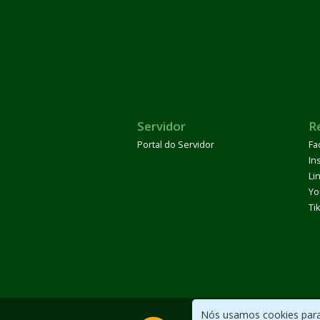
Servidor
R
Portal do Servidor
Fa
In
Li
Yo
Ti
Nós usamos cookies para 