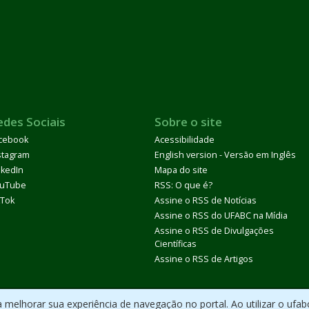
edes Sociais
Sobre o site
cebook
Acessibilidade
stagram
English version - Versão em Inglês
nkedIn
Mapa do site
uTube
RSS: O que é?
kTok
Assine o RSS de Notícias
Assine o RSS do UFABC na Mídia
Assine o RSS de Divulgações
Científicas
Assine o RSS de Artigos
melhorar sua experiência de navegação no portal. Ao utilizar o ufab