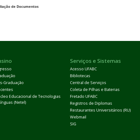
liação de Documentos
nsino
Serviços e Sistemas
gresso
Acesso UFABC
aduação
Bibliotecas
s-Graduação
Central de Serviços
centes
Coleta de Pilhas e Baterias
cleo Educacional de Tecnologias
Fretado UFABC
Línguas (Netel)
Registros de Diplomas
Restaurantes Universitários (RU)
Webmail
SIG