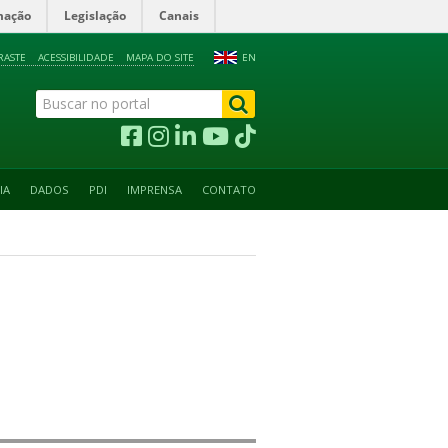
mação
Legislação
Canais
RASTE
ACESSIBILIDADE
MAPA DO SITE
EN
IA
DADOS
PDI
IMPRENSA
CONTATO