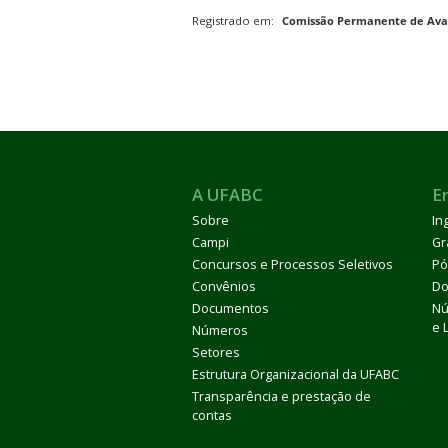
Registrado em:
Comissão Permanente de Ava
ubmenu
A UFABC
E
Sobre
In
ubmenu
Campi
Gr
Concursos e Processos Seletivos
Pó
ubmenu
Convênios
Do
Documentos
Nú
e 
Números
Setores
Estrutura Organizacional da UFABC
Transparência e prestação de
contas