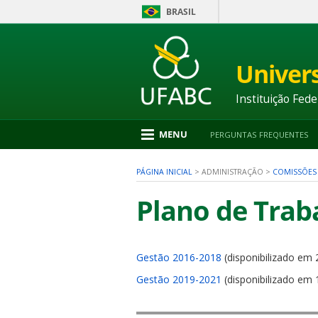
BRASIL
Ir
para
conteúdo
Univer
1
Ir
para
Instituição Fede
menu
2
Ir
MENU
PERGUNTAS FREQUENTES
para
busca
3
PÁGINA INICIAL
>
ADMINISTRAÇÃO
>
COMISSÕES
Ir
para
Plano de Trab
rodapé
4
Gestão 2016-2018
(disponibilizado em
nu
Gestão 2019-2021
(disponibilizado em