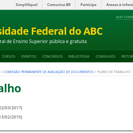
Simplifique!
Comunica BR
Participe
Acesso à infor
ALTO CONT
sidade Federal do ABC
ral de Ensino Superior pública e gratuita
CURSOS
EVENTOS
CONCURSOS
BIBLIOTECAS
CONSELHOS
REITOR
>
COMISSÃO PERMANENTE DE AVALIAÇÃO DE DOCUMENTOS
>
PLANO DE TRABALHO
alho
 22/03/2017)
 13/02/2019)