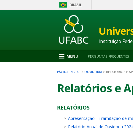
BRASIL
Ir
para
conteúdo
Univer
1
Ir
para
Instituição Fede
menu
2
Ir
MENU
PERGUNTAS FREQUENTES
para
busca
3
PÁGINA INICIAL
>
OUVIDORIA
>
RELATÓRIOS E A
Ir
para
Relatórios e 
rodapé
4
RELATÓRIOS
nu
Apresentação - Tramitação de ma
Relatório Anual de Ouvidoria 202