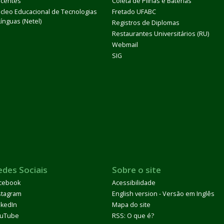
centes
Coleta de Pilhas e Baterias
cleo Educacional de Tecnologias
Fretado UFABC
Línguas (Netel)
Registros de Diplomas
Restaurantes Universitários (RU)
Webmail
SIG
edes Sociais
Sobre o site
cebook
Acessibilidade
stagram
English version - Versão em Inglês
nkedIn
Mapa do site
uTube
RSS: O que é?