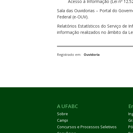
Acesso à Informação (Lei nº 12.
Sala das Ouvidorias – Portal do Gover
Federal (e-OUV).
Relatórios Estatísticos do Serviço de 
informação realizados no âmbito da Lei
Registrado em:
Ouvidoria
A UFABC
E
Sobre
In
Campi
Gr
Concursos e Processos Seletivos
Pó