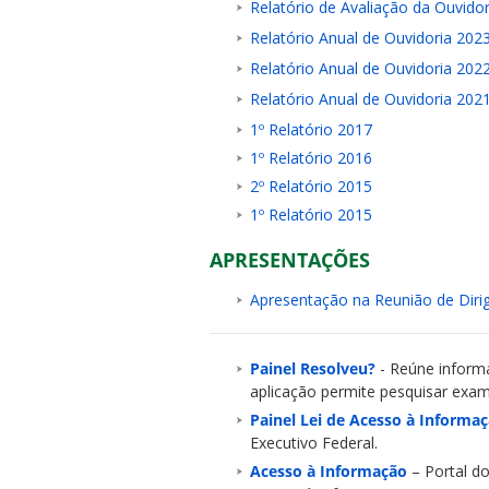
Relatório de Avaliação da Ouvido
Relatório Anual de Ouvidoria 202
Relatório Anual de Ouvidoria 202
Relatório Anual de Ouvidoria 202
1º Relatório 2017
1º Relatório 2016
ubmenu
2º Relatório 2015
1º Relatório 2015
ubmenu
APRESENTAÇÕES
Apresentação na Reunião de Diri
ubmenu
Painel Resolveu?
- Reúne informa
aplicação permite pesquisar exami
Painel Lei de Acesso à Informa
Executivo Federal.
Acesso à Informação
– Portal d