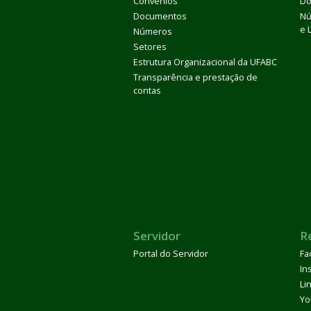
Convênios
Do
Documentos
Nú
e 
Números
Setores
Estrutura Organizacional da UFABC
Transparência e prestação de
contas
Servidor
R
Portal do Servidor
Fa
In
Li
Yo