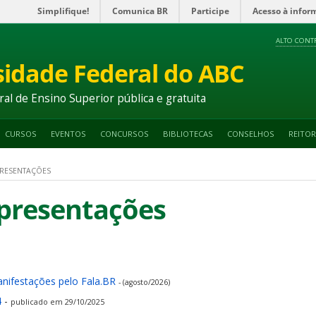
Simplifique!
Comunica BR
Participe
Acesso à infor
ALTO CONT
sidade Federal do ABC
ral de Ensino Superior pública e gratuita
CURSOS
EVENTOS
CONCURSOS
BIBLIOTECAS
CONSELHOS
REITOR
PRESENTAÇÕES
Apresentações
nifestações pelo Fala.BR
- (agosto/2026)
4
-
publicado em 29/10/2025