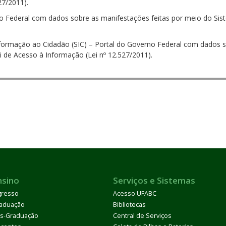
527/2011).
no Federal com dados sobre as manifestações feitas por meio do Sis
Informação ao Cidadão (SIC) – Portal do Governo Federal com dados 
 de Acesso à Informação (Lei nº 12.527/2011).
nsino
Serviços e Sistemas
gresso
Acesso UFABC
aduação
Bibliotecas
s-Graduação
Central de Serviços