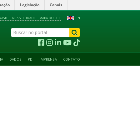
mação
Legislação
Canais
RASTE
ACESSIBILIDADE
MAPA DO SITE
EN
IA
DADOS
PDI
IMPRENSA
CONTATO