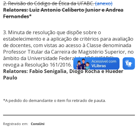
2. Revisão do Código de Ética da UFABC.
(anexo)
Relatores: Luiz Antonio Celiberto Junior e Andrea
Fernandes
*
3. Minuta de resolução que dispõe sobre o
estabelecimento e a aplicação de critérios para avaliação
de docentes, com vistas ao acesso à Classe denominada
Professor Titular da Carreira de Magistério Superior, no
âmbito da Universidade Federal do ABC (UFABC) e
revoga a Resolução 161/2016. (
anexo
)
Relatores: Fabio Senigalia, Diogo Rocha e Hueder
Paulo
*A pedido do demandante o item foi retirado de pauta.
Registrado em:
ConsUni