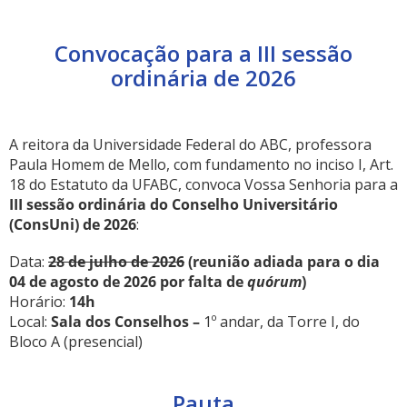
Convocação para a III sessão
ordinária de 2026
ubmenu
A reitora da Universidade Federal do ABC, professora
Paula Homem de Mello, com fundamento no inciso I, Art.
18 do Estatuto da UFABC, convoca Vossa Senhoria para a
III sessão ordinária do Conselho Universitário
ubmenu
(ConsUni) de 2026
:
ubmenu
Data:
28 de julho de 2026
(reunião adiada para o dia
04 de agosto de 2026 por falta de
quórum
)
Horário:
14h
Local:
Sala dos Conselhos –
1º andar, da Torre I, do
Bloco A (presencial)
Pauta