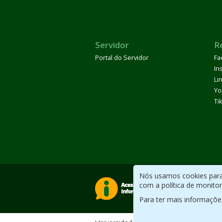
Servidor
R
Portal do Servidor
Fa
In
Li
Yo
Ti
Nós usamos cookies para 
com a política de monito
Para ter mais informaçõe