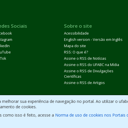
edes Sociais
Sobre o site
cebook
Acessibilidade
stagram
English version - Versão em Inglês
nkedIn
Mapa do site
uTube
RSS: O que é?
kTok
Assine o RSS de Notícias
Assine o RSS do UFABC na Mídia
Assine o RSS de Divulgações
Científicas
Assine o RSS de Artigos
melhorar sua experiência de navegação no portal. Ao utilizar o ufab
ramento de cookies.
s como isso é feito, acesse a
Norma de uso de cookies nos Portais 