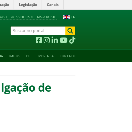
mação
Legislação
Canais
RASTE
ACESSIBILIDADE
MAPA DO SITE
EN
IA
DADOS
PDI
IMPRENSA
CONTATO
ulgação de