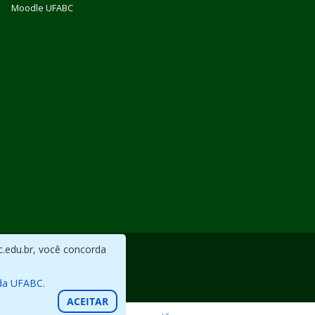
Moodle UFABC
c.edu.br, você concorda
da UFABC.
ACEITAR