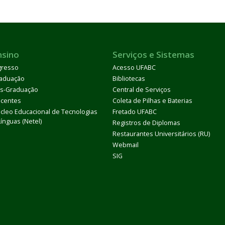
nsino
Serviços e Sistemas
gresso
Acesso UFABC
aduação
Bibliotecas
s-Graduação
Central de Serviços
centes
Coleta de Pilhas e Baterias
cleo Educacional de Tecnologias
Fretado UFABC
Línguas (Netel)
Registros de Diplomas
Restaurantes Universitários (RU)
Webmail
SIG