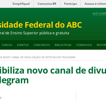
Simplifique!
Comunica BR
Participe
Acesso à infor
ALTO CONT
sidade Federal do ABC
ral de Ensino Superior pública e gratuita
CURSOS
EVENTOS
CONCURSOS
BIBLIOTECAS
CONSELHOS
REITOR
IZA NOVO CANAL DE DIVULGAÇÃO DE NOTÍCIAS NO TELEGRAM
biliza novo canal de div
elegram
00