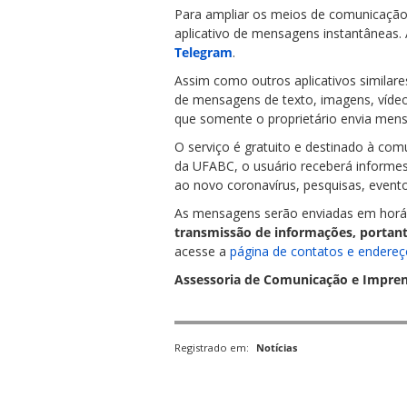
Para ampliar os meios de comunicação 
aplicativo de mensagens instantâneas
Telegram
.
Assim como outros aplicativos similare
de mensagens de texto, imagens, vídeos
que somente o proprietário envia mens
ubmenu
O serviço é gratuito e destinado à com
da UFABC, o usuário receberá informes
ao novo coronavírus, pesquisas, event
ubmenu
As mensagens serão enviadas em horári
transmissão de informações, portan
acesse a
página de contatos e endere
ubmenu
Assessoria de Comunicação e Impre
Registrado em:
Notícias