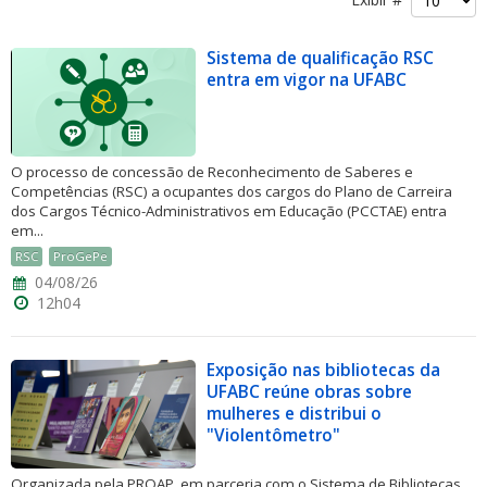
Sistema de qualificação RSC
entra em vigor na UFABC
ubmenu
O processo de concessão de Reconhecimento de Saberes e
Competências (RSC) a ocupantes dos cargos do Plano de Carreira
dos Cargos Técnico-Administrativos em Educação (PCCTAE) entra
em...
ubmenu
RSC
ProGePe
04/08/26
ubmenu
12h04
Exposição nas bibliotecas da
UFABC reúne obras sobre
mulheres e distribui o
"Violentômetro"
Organizada pela PROAP, em parceria com o Sistema de Bibliotecas