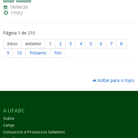
18/06/26
11h52
Página 1 de 210
Início
Anterior
1
2
3
4
5
6
7
8
9
10
Próximo
Fim
Voltar para o topo
A UFABC
Sobre
Campi
Concursos e Processos Seletivos