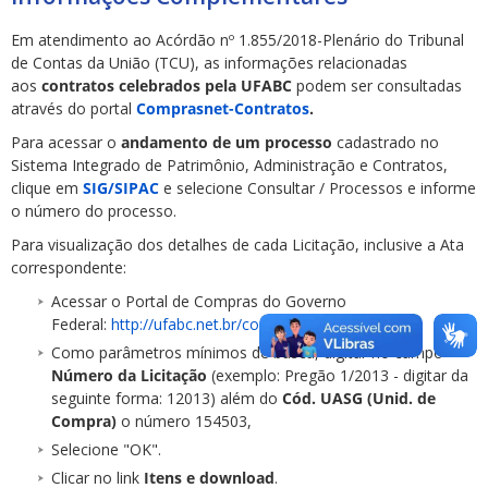
Em atendimento ao Acórdão nº 1.855/2018-Plenário do Tribunal
de Contas da União (TCU), as informações relacionadas
aos
contratos celebrados pela UFABC
podem ser consultadas
através do portal
Comprasnet-Contratos
.
Para acessar o
andamento de um processo
cadastrado no
Sistema Integrado de Patrimônio, Administração e Contratos,
clique em
SIG/SIPAC
e selecione Consultar / Processos e informe
o número do processo.
Para visualização dos detalhes de cada Licitação, inclusive a Ata
correspondente:
Acessar o Portal de Compras do Governo
Federal:
http://ufabc.net.br/comprasnet
Como parâmetros mínimos de busca, digitar no campo
Número da Licitação
(exemplo: Pregão 1/2013 - digitar da
seguinte forma: 12013) além do
Cód. UASG (Unid. de
Compra)
o número 154503,
Selecione "OK".
Clicar no link
Itens e download
.