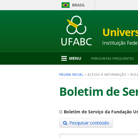
BRASIL
Ir
para
conteúdo
Univer
1
Ir
para
Instituição Fede
menu
2
Ir
MENU
PERGUNTAS FREQUENTES
para
busca
3
PÁGINA INICIAL
>
ACESSO À INFORMAÇÃO
>
BOLE
Ir
para
Boletim de Se
rodapé
4
O
Boletim de Serviço da Fundação U
nu
Pesquisar conteúdo