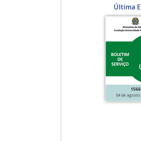
Última E
ubmenu
ubmenu
ubmenu
1566
04 de agosto