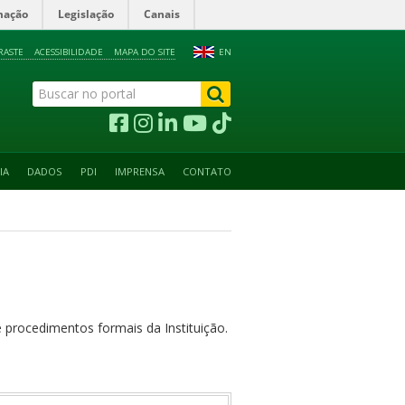
mação
Legislação
Canais
RASTE
ACESSIBILIDADE
MAPA DO SITE
EN
IA
DADOS
PDI
IMPRENSA
CONTATO
e procedimentos formais da Instituição.