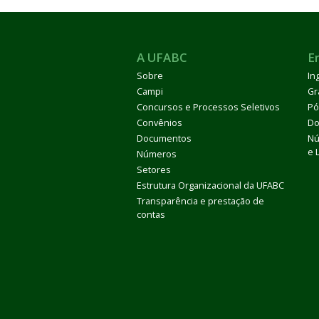
A UFABC
E
Sobre
In
Campi
Gr
Concursos e Processos Seletivos
Pó
Convênios
Do
Documentos
Nú
e 
Números
Setores
Estrutura Organizacional da UFABC
Transparência e prestação de
contas