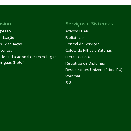
nsino
Serviços e Sistemas
gresso
Acesso UFABC
aduação
Bibliotecas
s-Graduação
Central de Serviços
centes
Coleta de Pilhas e Baterias
cleo Educacional de Tecnologias
Fretado UFABC
Línguas (Netel)
Registros de Diplomas
Restaurantes Universitários (RU)
Webmail
SIG