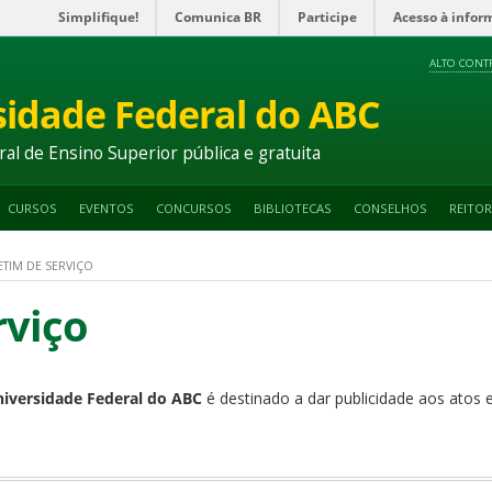
Simplifique!
Comunica BR
Participe
Acesso à infor
ALTO CONT
sidade Federal do ABC
ral de Ensino Superior pública e gratuita
CURSOS
EVENTOS
CONCURSOS
BIBLIOTECAS
CONSELHOS
REITOR
TIM DE SERVIÇO
rviço
niversidade Federal do ABC
é destinado a dar publicidade aos atos 